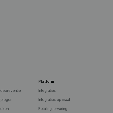
Platform
udepreventie
Integraties
dplegen
Integraties op maat
oeken
Betalingservaring