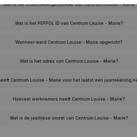
Wat is het ondernemingsnummer van Centrum Louise - Marie
Wat is het PEPPOL ID van Centrum Louise - Marie?
Wanneer werd Centrum Louise - Marie opgericht?
Wat is het adres van Centrum Louise - Marie?
eeft Centrum Louise - Marie voor het laatst een jaarrekening 
Hoeveel werknemers heeft Centrum Louise - Marie?
Wat is de jaarlijkse omzet van Centrum Louise - Marie?