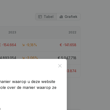
Tabel
Grafiek
2023
2022
€
-154.664
-9,18%
€
-141.658
4.893.054
-3,06%
€
5.047.718
Close
€
-133.317
0,42%
€
-133.874
manier waarop u deze website
trole over de manier waarop ze
n