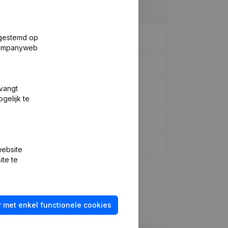
fgestemd op
 Companyweb
tvangt
dinatie, Overige Wijzigingen, …)
gelijk te
website
ite te
 met enkel functionele cookies