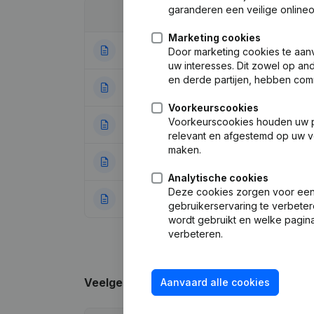
garanderen een veilige online
Datum
Publicatie
Marketing cookies
04-05-2026
Ontslagnemingen
Door marketing cookies te aan
uw interesses. Dit zowel op a
en derde partijen, hebben com
04-03-2026
Ontslagnemingen
Voorkeurscookies
Voorkeurscookies houden uw per
28-11-2022
Maatschappelijke
relevant en afgestemd op uw v
maken.
12-07-2021
Ontslagnemingen
Analytische cookies
Deze cookies zorgen voor een 
08-08-2019
Ontslagnemingen
gebruikerservaring te verbeter
wordt gebruikt en welke pagina
verbeteren.
Veelgestelde vragen
Aanvaard alle cookies