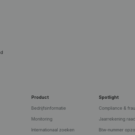
ad
Product
Spotlight
Bedrijfsinformatie
Compliance & fra
Monitoring
Jaarrekening raa
Internationaal zoeken
Btw-nummer opz