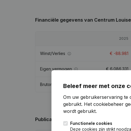
Financiële gegevens
van Centrum Louise
2025
Winst/Verlies
€
-88.981
Eigen vermogen
€
6.086.331
Brutomarge
€
-74.540
Beleef meer met onze c
Om uw gebruikerservaring te 
gebruikt.
Het cookiebeheer
gee
wordt gebruikt.
Publicaties
van Centrum Louise - Marie
Functionele cookies
Deze cookies zijn strikt noodz