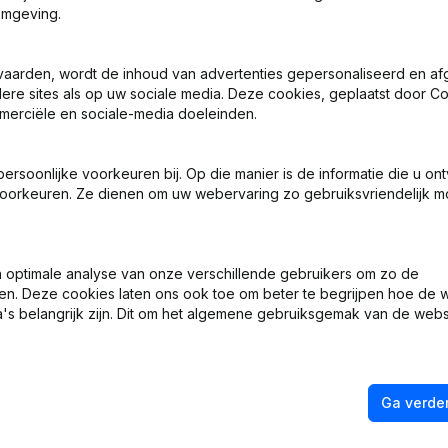
omgeving.
 - Benoemingen
vaarden, wordt de inhoud van advertenties gepersonaliseerd en a
ndere sites als op uw sociale media. Deze cookies, geplaatst door
merciële en sociale-media doeleinden.
 - Benoemingen
soonlijke voorkeuren bij. Op die manier is de informatie die u on
 Zetel - Ontslagnemingen - Benoemingen - Statuten (Vertaling, Coör
oorkeuren. Ze dienen om uw webervaring zo gebruiksvriendelijk mo
 - Benoemingen
optimale analyse van onze verschillende gebruikers om zo de
 - Benoemingen
en. Deze cookies laten ons ook toe om beter te begrijpen hoe de 
's belangrijk zijn. Dit om het algemene gebruiksgemak van de webs
Ga verder