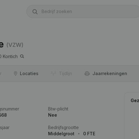
e
(VZW)
0
Kontich
r
Locaties
Tijdlijn
Jaar­rekeningen
Gez
gsnummer
Btw-plicht
568
Nee
sjaar
Bedrijfsgrootte
Middelgroot
0 FTE