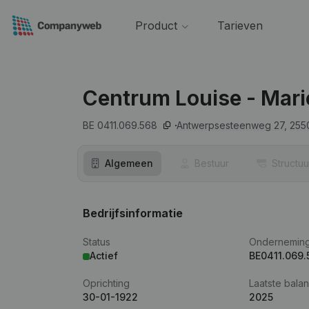
Product
Tarieven
Centrum Louise - Mari
BE 0411.069.568
Antwerpsesteenweg 27,
255
Algemeen
Bestuur
Structuu
Bedrijfsinformatie
Status
Ondernemin
Actief
BE0411.069.
Oprichting
Laatste balan
30-01-1922
2025