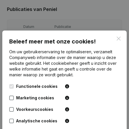
Publicaties
van Peniel
Datum
Publicatie
Clos
Beleef meer met onze cookies!
04-09-2024
Ontslagnemingen, Benoemingen
(FR)
Om uw gebruikerservaring te optimaliseren, verzamelt
16-07-2024
Ontslagnemingen, Benoemingen
(FR)
Companyweb informatie over de manier waarop u deze
website gebruikt.
Het cookiebeheer
geeft u inzicht over
welke informatie het gaat en geeft u controle over de
Ontslagnemingen, Benoemingen -
21-12-2023
Statuten (Vertaling, Coördinatie,
manier waarop ze wordt gebruikt.
Overige Wijzigingen, …)
(FR)
Functionele cookies
16-10-2019
Ontslagnemingen, Benoemingen
(FR)
Marketing cookies
Ontslagnemingen, Benoemingen -
06-05-2014
Voorkeurscookies
Algemene vergadering
(FR)
Analytische cookies