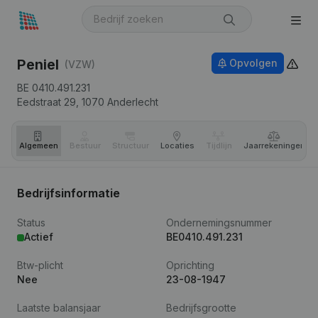
Peniel
Opvolgen
(VZW)
BE 0410.491.231
Eedstraat 29,
1070
Anderlecht
Algemeen
Bestuur
Structuur
Locaties
Tijdlijn
Jaar­rekeningen
Bedrijfsinformatie
Status
Ondernemingsnummer
Actief
BE0410.491.231
Btw-plicht
Oprichting
Nee
23-08-1947
Laatste balansjaar
Bedrijfsgrootte