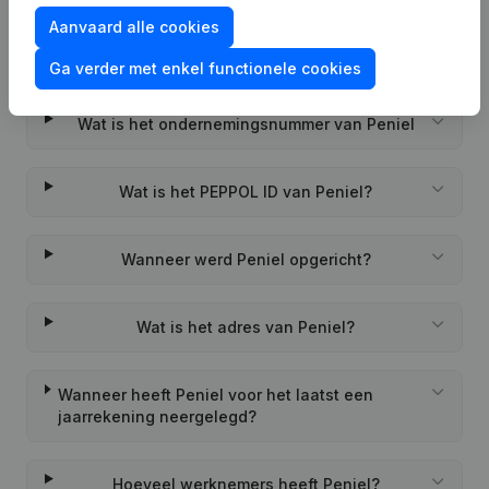
Aanvaard alle cookies
Veelgestelde vragen
Ga verder met enkel functionele cookies
Wat is het ondernemingsnummer van Peniel
Wat is het PEPPOL ID van Peniel?
Wanneer werd Peniel opgericht?
Wat is het adres van Peniel?
Wanneer heeft Peniel voor het laatst een
jaarrekening neergelegd?
Hoeveel werknemers heeft Peniel?