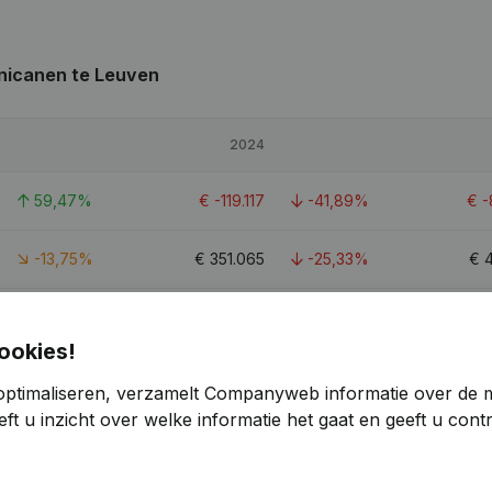
nicanen te Leuven
2024
59,47%
€
-119.117
-41,89%
€
-
-13,75%
€
351.065
-25,33%
€
279,45%
€
28.522
-70,27%
€
ookies!
2
optimaliseren, verzamelt Companyweb informatie over de 
ft u inzicht over welke informatie het gaat en geeft u con