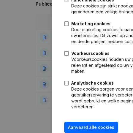
Publicaties
van De Paters Dominicanen t
Deze cookies zijn strikt noodz
garanderen een veilige online
Datum
Publicatie
Marketing cookies
Door marketing cookies te aan
uw interesses. Dit zowel op a
22-12-2023
Wijziging(en) Sta
en derde partijen, hebben com
08-03-2023
Ontslagnemingen
Voorkeurscookies
Voorkeurscookies houden uw per
relevant en afgestemd op uw v
09-08-2022
Ontslagnemingen
maken.
Analytische cookies
19-12-2019
Ontslagnemingen
Deze cookies zorgen voor een 
gebruikerservaring te verbeter
18-07-2016
Ontslagnemingen
wordt gebruikt en welke pagina
verbeteren.
Aanvaard alle cookies