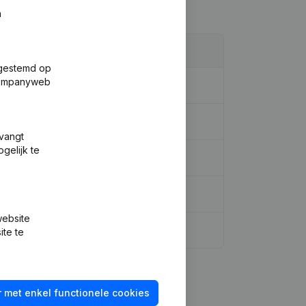
n
fgestemd op
 Companyweb
tvangt
gelijk te
website
ite te
 met enkel functionele cookies