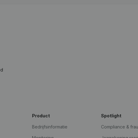
ad
Product
Spotlight
Bedrijfsinformatie
Compliance & fra
Monitoring
Jaarrekening raa