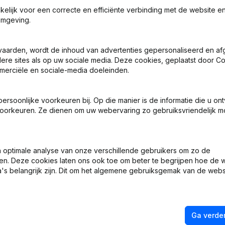
e Leuven
akelijk voor een correcte en efficiënte verbinding met de website e
omgeving.
vaarden, wordt de inhoud van advertenties gepersonaliseerd en a
ndere sites als op uw sociale media. Deze cookies, geplaatst door
tuten
merciële en sociale-media doeleinden.
 - Benoemingen
soonlijke voorkeuren bij. Op die manier is de informatie die u on
oorkeuren. Ze dienen om uw webervaring zo gebruiksvriendelijk mo
 - Benoemingen
 - Benoemingen
optimale analyse van onze verschillende gebruikers om zo de
en. Deze cookies laten ons ook toe om beter te begrijpen hoe de 
 - Benoemingen
's belangrijk zijn. Dit om het algemene gebruiksgemak van de webs
Ga verder