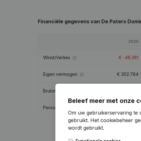
Financiële gegevens
van De Paters Domi
2025
Winst/Verlies
€
-48.281
Eigen vermogen
€
302.784
Brutomarge
€
108.228
Beleef meer met onze c
Personeel
1,5
Om uw gebruikerservaring te 
gebruikt.
Het cookiebeheer
gee
wordt gebruikt.
Functionele cookies