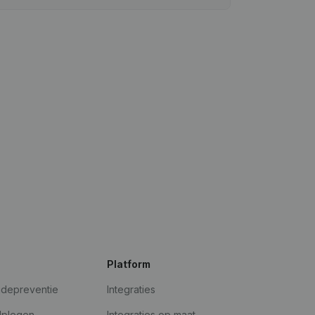
Platform
udepreventie
Integraties
dplegen
Integraties op maat