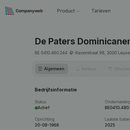
Product
Tarieven
De Paters Dominicane
BE 0410.480.244
Ravenstraat 98,
3000
Leuve
Algemeen
Bestuur
Structuu
Bedrijfsinformatie
Status
Ondernemin
Actief
BE0410.480
Oprichting
Laatste balan
20-08-1968
2025