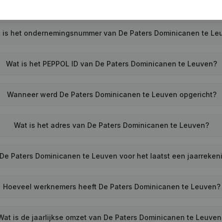
 is het ondernemingsnummer van De Paters Dominicanen te Le
Wat is het PEPPOL ID van De Paters Dominicanen te Leuven?
Wanneer werd De Paters Dominicanen te Leuven opgericht?
Wat is het adres van De Paters Dominicanen te Leuven?
De Paters Dominicanen te Leuven voor het laatst een jaarreke
Hoeveel werknemers heeft De Paters Dominicanen te Leuven?
Wat is de jaarlijkse omzet van De Paters Dominicanen te Leuve