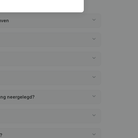
uven
ning neergelegd?
n?