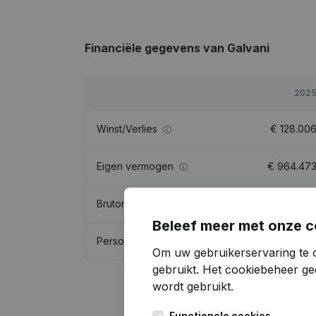
Financiële gegevens
van Galvani
202
Winst/Verlies
€
128.00
Eigen vermogen
€
964.47
Brutomarge
€
169.89
Beleef meer met onze c
Personeel
0,
Om uw gebruikerservaring te 
gebruikt.
Het cookiebeheer
gee
wordt gebruikt.
Functionele cookies