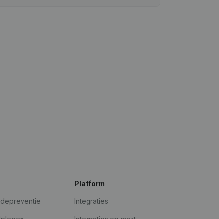
Platform
udepreventie
Integraties
dplegen
Integraties op maat