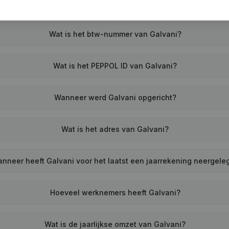
Wat is het btw-nummer van Galvani?
Wat is het PEPPOL ID van Galvani?
Wanneer werd Galvani opgericht?
Wat is het adres van Galvani?
nneer heeft Galvani voor het laatst een jaarrekening neergele
Hoeveel werknemers heeft Galvani?
Wat is de jaarlijkse omzet van Galvani?