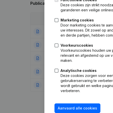
Publicaties
van Galvani
Deze cookies zijn strikt noodz
garanderen een veilige online
Datum
Publicatie
Marketing cookies
Door marketing cookies te aan
uw interesses. Dit zowel op a
20-06-2024
Statuten (Vertal
en derde partijen, hebben com
01-03-2019
Ontslagnemingen
Voorkeurscookies
Voorkeurscookies houden uw per
relevant en afgestemd op uw v
30-03-2018
Kapitaal - Aande
maken.
Analytische cookies
24-01-2018
Ontslagnemingen
Deze cookies zorgen voor een 
gebruikerservaring te verbeter
26-01-2017
Ontslagnemingen
wordt gebruikt en welke pagina
verbeteren.
Aanvaard alle cookies