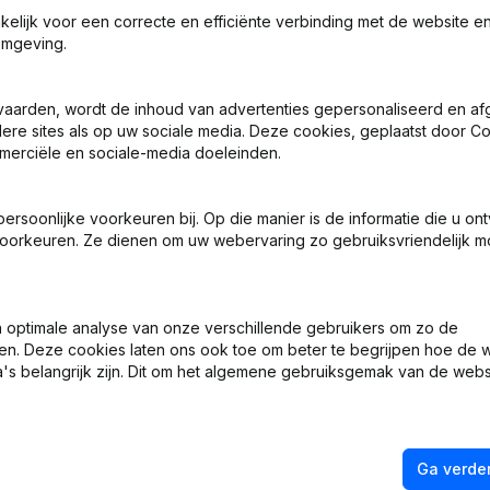
akelijk voor een correcte en efficiënte verbinding met de website e
omgeving.
vaarden, wordt de inhoud van advertenties gepersonaliseerd en a
ndere sites als op uw sociale media. Deze cookies, geplaatst door
ing, Coördinatie, Overige Wijzigingen, …) - Wijziging Juridische Vo
merciële en sociale-media doeleinden.
 - Benoemingen
soonlijke voorkeuren bij. Op die manier is de informatie die u on
oorkeuren. Ze dienen om uw webervaring zo gebruiksvriendelijk mo
len
 - Benoemingen
optimale analyse van onze verschillende gebruikers om zo de
en. Deze cookies laten ons ook toe om beter te begrijpen hoe de 
 - Benoemingen
's belangrijk zijn. Dit om het algemene gebruiksgemak van de webs
Ga verder