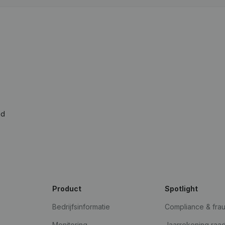
ad
Product
Spotlight
Bedrijfsinformatie
Compliance & fra
Monitoring
Jaarrekening raa