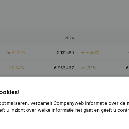
5
2024
6
-2,72%
€
131.580
-0,56%
3
0,84%
€
956.467
1,23%
6
-10,03%
€
188.847
0,81%
ookies!
8
0,8
optimaliseren, verzamelt Companyweb informatie over de 
ft u inzicht over welke informatie het gaat en geeft u con