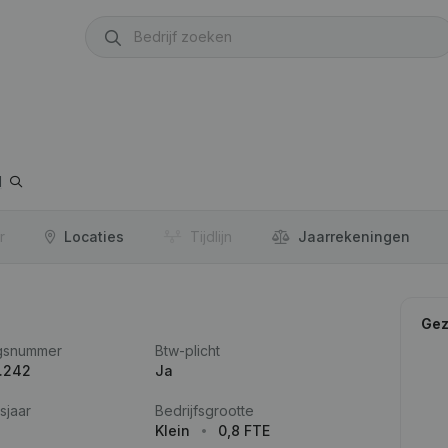
l
r
Locaties
Tijdlijn
Jaar­rekeningen
Gez
gsnummer
Btw-plicht
.242
Ja
sjaar
Bedrijfsgrootte
Klein
0,8 FTE