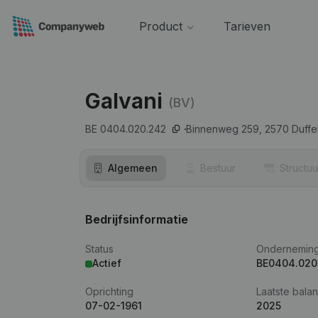
Product
Tarieven
Galvani
(BV)
BE 0404.020.242
Binnenweg 259,
2570
Duffe
Algemeen
Bestuur
Structuu
Bedrijfsinformatie
Status
Ondernemin
Actief
BE0404.020
Oprichting
Laatste balan
07-02-1961
2025