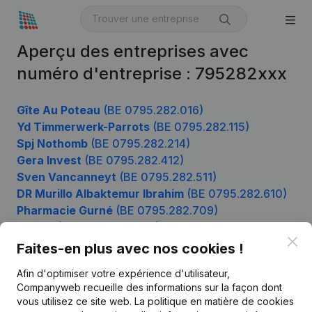
Aperçu des entreprises avec
numéro d'entreprise : 795282xxx
Gîte Au Poteau
(BE 0795.282.016)
Yd Timmerwerk-Parrots
(BE 0795.282.115)
Spj Nothomb
(BE 0795.282.214)
Gera Invest
(BE 0795.282.412)
Sven Vancanneyt
(BE 0795.282.511)
DR Murillo Albaktemur Ibrahim
(BE 0795.282.610)
Pharmacie Gurné
(BE 0795.282.709)
Masea
(BE 0795.282.808)
Clo
Luma-Investments
(BE 0795.282.907)
Faites-en plus avec nos cookies !
Afin d'optimiser votre expérience d'utilisateur,
Companyweb recueille des informations sur la façon dont
Produit
vous utilisez ce site web.
La politique en matière de cookies