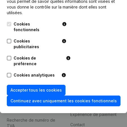
vous permet de savoir quelles informations sont visées et
Informations d’entreprise
vous donne le contrôle sur la manière dont elles sont
utilisées.
Monitoring
Français
Cookies
Recherche internationale
fonctionnels
Kantorenpark Everest
Prospection
Leuvensesteenweg
Cookies
iOS app
248D,
publicitaires
1800 Vilvoorde
Android app
Cookies de
préférence
Cookies analytiques
Thème
Plateforme
Compliance et prévention
Intégrations
Accepter tous les cookies
de la fraude
Intégrations
Continuez avec uniquement les cookies fonctionnels
Consulter des comptes
personnalisées
annuels
Expérience de paiement
Recherche de numéro de
Contact
TVA