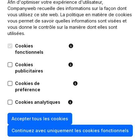
Mise à jour automatique des données
Afin d'optimiser votre expérience d'utilisateur,
dans votre
Companyweb recueille des informations sur la façon dont
logiciel via nos « Alertes à la carte » telles que les
vous utilisez ce site web.
La politique en matière de cookies
changements d'adresse, les faillites, les
vous permet de savoir quelles informations sont visées et
vous donne le contrôle sur la manière dont elles sont
changements d'indicateurs de santé ou autre
utilisées.
indicateurs,...
Accès direct à
Cookies
des rapports commerciaux ou KYC
fonctionnels
détaillés
à partir de vos fichiers clients et
fournisseurs.
Cookies
publicitaires
Cookies de
préférence
Contactez-nous pour accéder à notre API, obtenir
des informations complémentaires, un support ou
Cookies analytiques
une démonstration.
Accepter tous les cookies
of
Contactez-nous
Voir les intégrations standards
Continuez avec uniquement les cookies fonctionnels