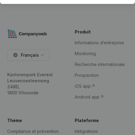
Produit
Informations d’entreprise
Monitoring
Français
Recherche internationale
Kantorenpark Everest
Prospection
Leuvensesteenweg
iOS app
248D,
1800 Vilvoorde
Android app
Thème
Plateforme
Compliance et prévention
Intégrations