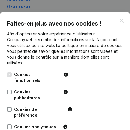
67xxxxxxx
68xxxxxxx
69xxxxxxx
Clo
Faites-en plus avec nos cookies !
70xxxxxxx
71xxxxxxx
Afin d'optimiser votre expérience d'utilisateur,
Companyweb recueille des informations sur la façon dont
72xxxxxxx
vous utilisez ce site web.
La politique en matière de cookies
73xxxxxxx
vous permet de savoir quelles informations sont visées et
74xxxxxxx
vous donne le contrôle sur la manière dont elles sont
75xxxxxxx
utilisées.
76xxxxxxx
Cookies
77xxxxxxx
fonctionnels
78xxxxxxx
79xxxxxxx
Cookies
80xxxxxxx
publicitaires
81xxxxxxx
Cookies de
82xxxxxxx
préférence
83xxxxxxx
84xxxxxxx
Cookies analytiques