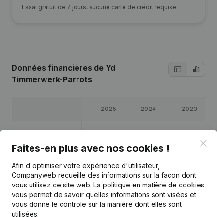
Essai gratuit de 7 jours, aucune carte de crédit requise.
Données financières
de Yd
Timmerwerk-Parrots
2025
2024
2023
Bénéfices/pertes
€
33 038
€
31 054
€
14 713
Clo
Faites-en plus avec nos cookies !
Capitaux propres
€
81 306
€
48 267
€
17 213
Afin d'optimiser votre expérience d'utilisateur,
Companyweb recueille des informations sur la façon dont
Marge brute
€
65 997
€
61 634
€
38 398
vous utilisez ce site web.
La politique en matière de cookies
vous permet de savoir quelles informations sont visées et
vous donne le contrôle sur la manière dont elles sont
utilisées.