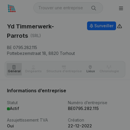
Yd Timmerwerk-
Surveiller
Parrots
(SRL)
BE 0795.282.115
Pottebezemstraat 18,
8820
Torhout
Général
Dirigeants
Structure d'entreprise
Lieux
Chronologie
Com
Informations d’entreprise
Statut
Numéro d’entreprise
Actif
BE0795.282.115
Assujettissement TVA
Création
Oui
22-12-2022