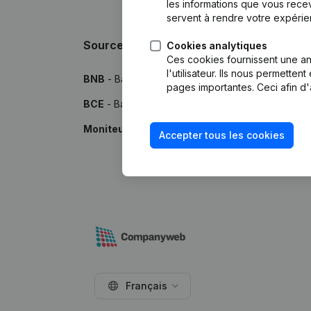
les informations que vous recev
servent à rendre votre expérie
Sources
Cookies analytiques
Ces cookies fournissent une ana
l'utilisateur. Ils nous permette
BNB
- Banque Nationale de Belgique
pages importantes. Ceci afin d'
BCE
- Banque-Carrefour des Entreprises
Moniteur
- Publications par le Moniteur Belge
Accepter tous les cookies
Français