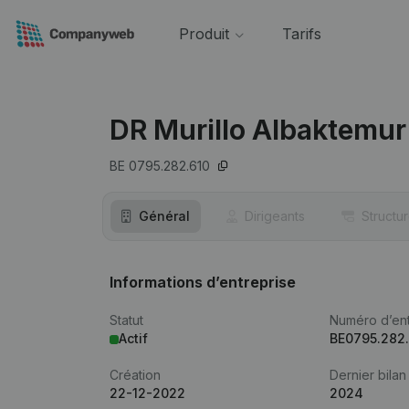
Produit
Tarifs
DR Murillo Albaktemur
BE 0795.282.610
Général
Dirigeants
Structu
Informations d’entreprise
Statut
Numéro d’ent
Actif
BE0795.282
Création
Dernier bilan
22-12-2022
2024