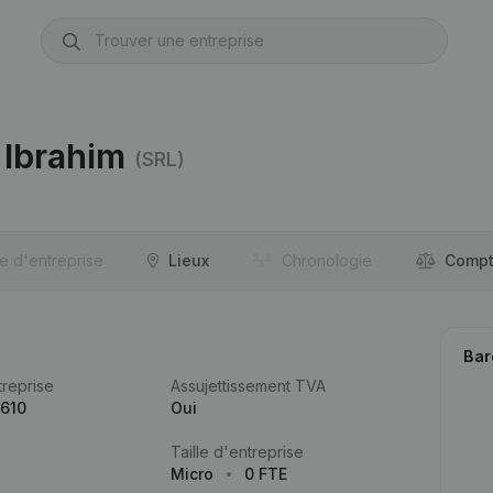
 Ibrahim
(SRL)
re d'entreprise
Lieux
Chronologie
Compt
Bar
reprise
Assujettissement TVA
.610
Oui
Taille d'entreprise
Micro
0 FTE