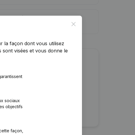
ite de crédit
Close
r la façon dont vous utilisez
 sont visées et vous donne le
r cette entreprise ?
arantissent
ulaires
rtants
aux sociaux
es objectifs
cette façon,