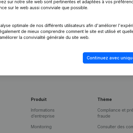
ez sur notre site web sont pertinentes et adaptées à vos préférence
nce sur le web aussi conviviale que possible.
lyse optimale de nos différents utilisateurs afin d'améliorer l'expé
nt également de mieux comprendre comment le site est utilisé et quell
améliorer la convivialité générale du site web.
Continuez avec uniqu
Produit
Thème
Informations
Compliance et pré
d’entreprise
fraude
Monitoring
Consulter des co