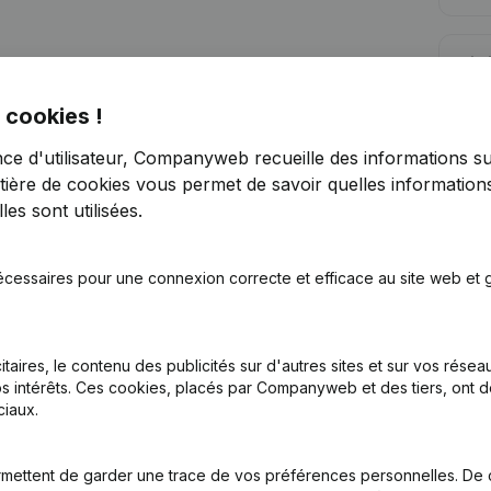
Lim
 cookies !
nce d'utilisateur, Companyweb recueille des informations su
tière de cookies
vous permet de savoir quelles informations
es sont utilisées.
Vous recherchez plus d’informations su
Consulter la santé en un coup d'oeil
écessaires pour une connexion correcte et efficace au site web et g
Choisissez des informations rapides ou des détails gran
Recevez des mises à jour sur les développements impo
itaires, le contenu des publicités sur d'autres sites et sur vos rése
Essayer gratuitement
Découvrir plus
s intérêts. Ces cookies, placés par Companyweb et des tiers, ont d
iaux.
Essai gratuit de 7 jours, aucune carte de crédit requise.
mettent de garder une trace de vos préférences personnelles. De 