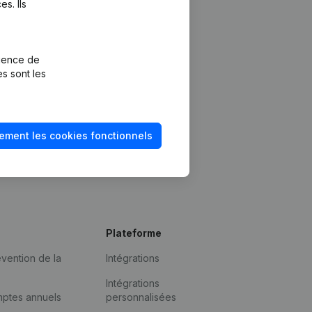
s. Ils
rience de
es sont les
ement les cookies fonctionnels
Plateforme
vention de la
Intégrations
Intégrations
mptes annuels
personnalisées