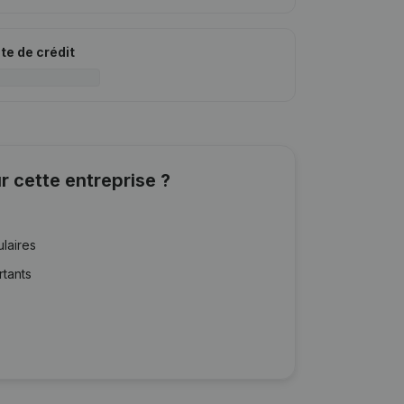
ite de crédit
r cette entreprise ?
ulaires
rtants