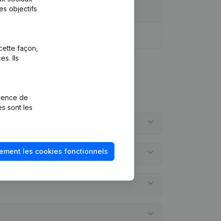
es objectifs
cette façon,
s. Ils
rience de
es sont les
ement les cookies fonctionnels