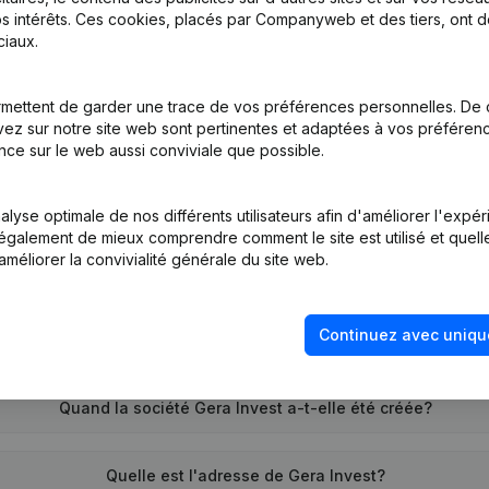
s intérêts. Ces cookies, placés par Companyweb et des tiers, ont d
iaux.
 (Neue Rechtsperson, Eroeffnung Filiale, Usw)
(DE)
mettent de garder une trace de vos préférences personnelles. De 
ez sur notre site web sont pertinentes et adaptées à vos préférence
nce sur le web aussi conviviale que possible.
lyse optimale de nos différents utilisateurs afin d'améliorer l'expé
nt également de mieux comprendre comment le site est utilisé et quell
améliorer la convivialité générale du site web.
Quel est le numéro d'entreprise de Gera Invest?
Continuez avec uniqu
Quel est l'identifiant PEPPOL de Gera Invest?
Quand la société Gera Invest a-t-elle été créée?
Quelle est l'adresse de Gera Invest?