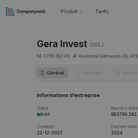
Produit
Tarifs
Gera Invest
(SRL)
BE 0795.282.412
Roderstal Galhausen 39,
47
Général
Dirigeants
Structu
Informations d’entreprise
Statut
Numéro d’ent
Actif
BE0795.282
Création
Dernier bilan
22-12-2022
2024