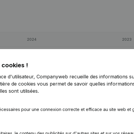
2024
2023
€
299 871
> 1000%
€
-225
 cookies !
€
308 167
> 1000%
€
8 295
nce d'utilisateur, Companyweb recueille des informations su
tière de cookies
vous permet de savoir quelles informations
€
-85
-0,35%
€
-85
es sont utilisées.
écessaires pour une connexion correcte et efficace au site web et g
itaires, le contenu des publicités sur d'autres sites et sur vos rése