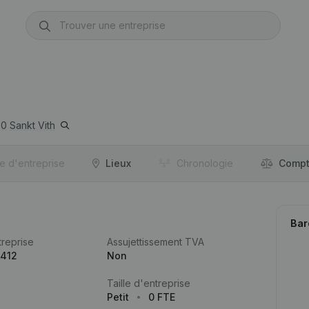
80
Sankt Vith
re d'entreprise
Lieux
Chronologie
Compt
Bar
reprise
Assujettissement TVA
.412
Non
Taille d'entreprise
Petit
0 FTE