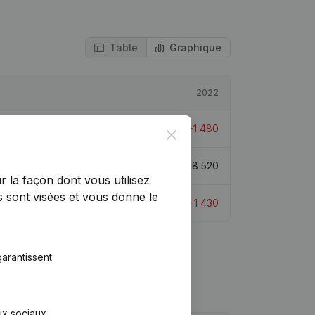
Table
Graphique
2022
84,81%
€
-1 480
Close
-2,64%
€
8 520
r la façon dont vous utilisez
 sont visées et vous donne le
94,07%
€
-1 430
arantissent
aux sociaux