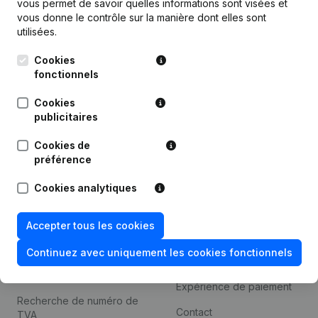
vous permet de savoir quelles informations sont visées et
Informations d’entreprise
vous donne le contrôle sur la manière dont elles sont
utilisées.
Monitoring
Français
Cookies
Recherche internationale
fonctionnels
Kantorenpark Everest
Prospection
Leuvensesteenweg
Cookies
iOS app
248D,
publicitaires
1800 Vilvoorde
Android app
Cookies de
préférence
Cookies analytiques
Thème
Plateforme
Compliance et prévention
Intégrations
Accepter tous les cookies
de la fraude
Intégrations
Continuez avec uniquement les cookies fonctionnels
Consulter des comptes
personnalisées
annuels
Expérience de paiement
Recherche de numéro de
Contact
TVA