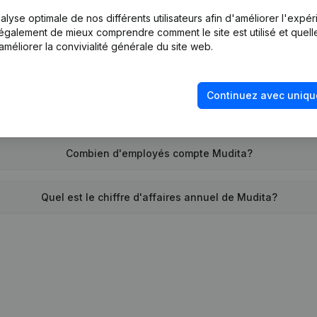
lyse optimale de nos différents utilisateurs afin d'améliorer l'expé
Quand la société Mudita a-t-elle été créée?
nt également de mieux comprendre comment le site est utilisé et quell
améliorer la convivialité générale du site web.
Quelle est l'adresse de Mudita?
Continuez avec uniqu
d remonte la dernière fois que Mudita a déposé des comptes a
Combien d'employés compte Mudita?
Quel est le chiffre d'affaires annuel de Mudita?