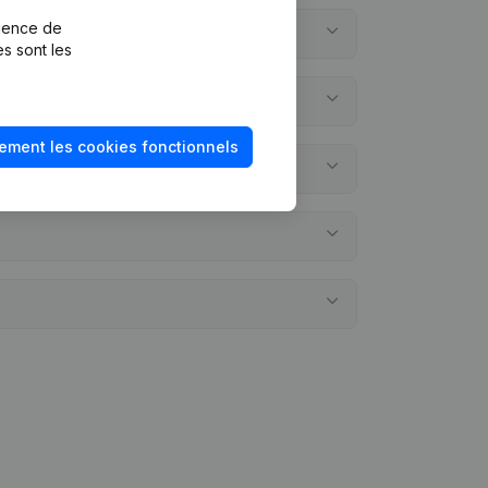
rience de
es sont les
ement les cookies fonctionnels
nnuels?