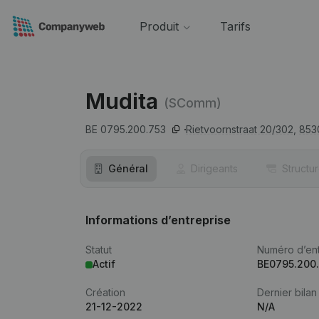
Produit
Tarifs
Mudita
(SComm)
BE 0795.200.753
Rietvoornstraat 20/302,
853
Général
Dirigeants
Structu
Informations d’entreprise
Statut
Numéro d’ent
Actif
BE0795.200
Création
Dernier bilan
21-12-2022
N/A