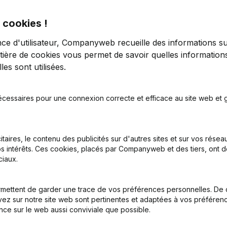
 cookies !
nce d'utilisateur, Companyweb recueille des informations su
tière de cookies
vous permet de savoir quelles informations
es sont utilisées.
tion (Nouvelle Personne Morale, Ouverture Succursale, etc...)
(NL)
écessaires pour une connexion correcte et efficace au site web et g
itaires, le contenu des publicités sur d'autres sites et sur vos rése
s intérêts. Ces cookies, placés par Companyweb et des tiers, ont d
iaux.
Quel est le numéro de TVA de Mudita?
mettent de garder une trace de vos préférences personnelles. De 
ez sur notre site web sont pertinentes et adaptées à vos préférence
nce sur le web aussi conviviale que possible.
Quel est l'identifiant PEPPOL de Mudita?