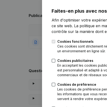
Faites-en plus avec nos
Publications
de Mudita
Afin d'optimiser votre expérie
ce site web.
La politique en ma
Date
Publication
contrôle sur la manière dont ell
Cookies fonctionnels
23-12-2022
Rubrique Constitu
Ces cookies sont strictement n
un environnement en ligne sûr.
Cookies publicitaires
En acceptant les cookies public
est personnalisé et adapté à vo
Questions fréquemment posées
commerciaux et de réseaux soc
Cookies de préférence
Les cookies de préférence per
les informations que vous recev
servent à rendre votre expérie