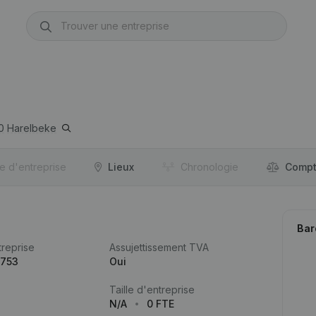
0
Harelbeke
re d'entreprise
Lieux
Chronologie
Compt
Bar
reprise
Assujettissement TVA
.753
Oui
Taille d'entreprise
N/A
0 FTE