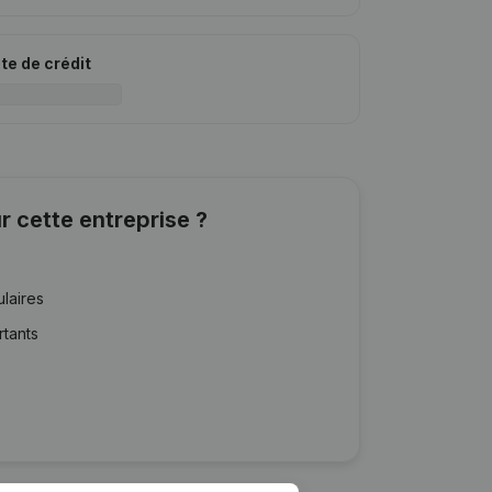
ite de crédit
r cette entreprise ?
ulaires
rtants