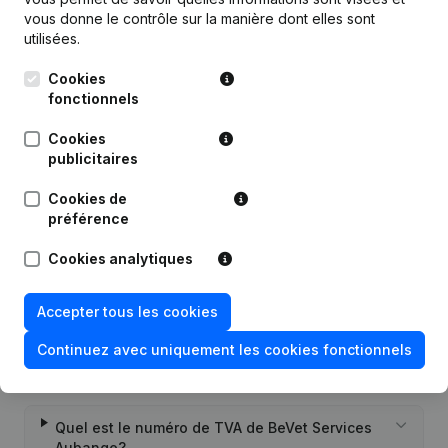
vous donne le contrôle sur la manière dont elles sont
utilisées.
Publications
de BeVet Services Aubange
Cookies
fonctionnels
Date
Publication
Cookies
publicitaires
13-05-2025
Siège Social
Cookies de
préférence
Rubrique Constitution (Nouvelle
23-12-2022
Personne Morale, Ouverture
Succursale, etc...)
Cookies analytiques
Accepter tous les cookies
Continuez avec uniquement les cookies fonctionnels
Questions fréquemment posées
Quel est le numéro de TVA de BeVet Services
Aubange?