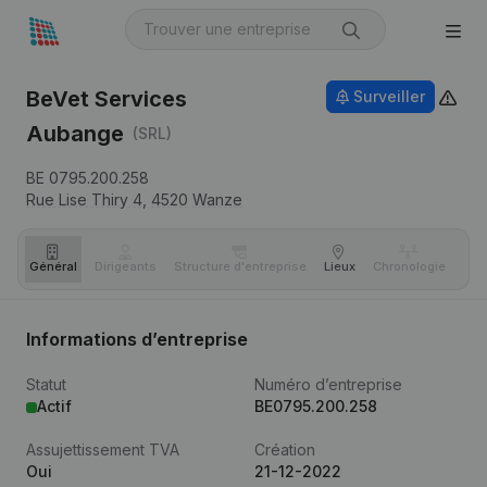
BeVet Services
Surveiller
Aubange
(SRL)
BE 0795.200.258
Rue Lise Thiry 4,
4520
Wanze
Général
Dirigeants
Structure d'entreprise
Lieux
Chronologie
Com
Informations d’entreprise
Statut
Numéro d’entreprise
Actif
BE0795.200.258
Assujettissement TVA
Création
Oui
21-12-2022