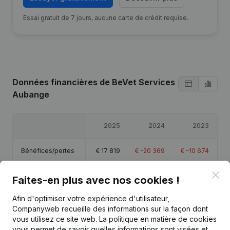
Essai gratuit de 7 jours, aucune carte de crédit requise.
Données financières
de BeVet Services
Aubange
2025
2024
2023
Bénéfices/pertes
€
17 819
€
-20 369
€
-10 674
Clo
Capitaux propres
€
22 911
€
5 092
€
25 461
Faites-en plus avec nos cookies !
Afin d'optimiser votre expérience d'utilisateur,
Marge brute
€
28 322
€
-10 108
€
14 159
Companyweb recueille des informations sur la façon dont
vous utilisez ce site web.
La politique en matière de cookies
vous permet de savoir quelles informations sont visées et