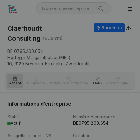
Claerhoudt
Surveiller
Consulting
(SComm)
BE 0795.200.654
Hertogin Margarethalaan(MEL)
16,
9120
Beveren-Kruibeke-Zwijndrecht
Général
Dirigeants
Structure d'entreprise
Lieux
Chronologie
Com
Informations d’entreprise
Statut
Numéro d’entreprise
Actif
BE0795.200.654
Assujettissement TVA
Création