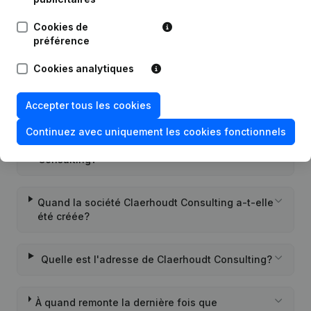
Cookies de
préférence
Questions fréquemment posées
Cookies analytiques
Quel est le numéro de TVA de Claerhoudt
Consulting?
Accepter tous les cookies
Continuez avec uniquement les cookies fonctionnels
Quel est l'identifiant PEPPOL de Claerhoudt
Consulting?
Quand la société Claerhoudt Consulting a-t-elle
été créée?
Quelle est l'adresse de Claerhoudt Consulting?
À quand remonte la dernière fois que