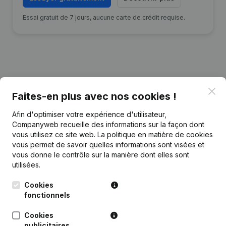
Essai gratuit de 7 jours, aucune carte de crédit requise.
Publications
de Claerhoudt Consulting
Clo
Faites-en plus avec nos cookies !
Date
Publication
Afin d'optimiser votre expérience d'utilisateur,
Companyweb recueille des informations sur la façon dont
vous utilisez ce site web.
La politique en matière de cookies
30-06-2026
Siège Social
(NL)
vous permet de savoir quelles informations sont visées et
vous donne le contrôle sur la manière dont elles sont
24-02-2025
Siège Social
(NL)
utilisées.
Cookies
Rubrique Constitution (Nouvelle
23-12-2022
Personne Morale, Ouverture
fonctionnels
Succursale, etc...)
(NL)
Cookies
publicitaires