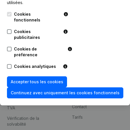
utilisées.
Recherche internationale
Cookies
Kantorenpark Everest
Prospection
fonctionnels
Leuvensesteenweg
iOS app
248D,
Cookies
1800 Vilvoorde
Android app
publicitaires
Cookies de
préférence
Thème
Plateforme
Cookies analytiques
Compliance et prévention
Intégrations
de la fraude
Intégrations
Accepter tous les cookies
Consulter des comptes
personnalisées
annuels
Continuez avec uniquement les cookies fonctionnels
Expérience de paiement
Recherche de numéro de
Contact
TVA
Tarifs
Vérification de la
solvabilité