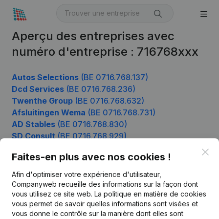
Aperçu des entreprises avec
numéro d'entreprise : 716768xxx
Autos Selections
(BE 0716.768.137)
Dcd Services
(BE 0716.768.236)
Twenthe Group
(BE 0716.768.632)
Afsluitingen Wema
(BE 0716.768.731)
AD Stables
(BE 0716.768.830)
SD Consult
(BE 0716.768.929)
Clo
Faites-en plus avec nos cookies !
Afin d'optimiser votre expérience d'utilisateur,
Produit
Companyweb recueille des informations sur la façon dont
Informations d’entreprise
vous utilisez ce site web.
La politique en matière de cookies
vous permet de savoir quelles informations sont visées et
Monitoring
Français
vous donne le contrôle sur la manière dont elles sont