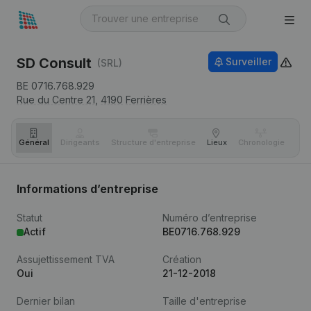
SD Consult
Surveiller
(SRL)
BE 0716.768.929
Rue du Centre 21,
4190
Ferrières
Général
Dirigeants
Structure d'entreprise
Lieux
Chronologie
Com
Informations d’entreprise
Statut
Numéro d’entreprise
Actif
BE0716.768.929
Assujettissement TVA
Création
Oui
21-12-2018
Dernier bilan
Taille d'entreprise