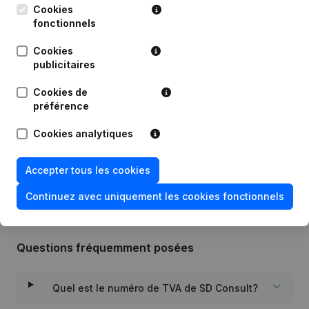
Publications
de SD Consult
Cookies
fonctionnels
Date
Publication
Cookies
publicitaires
Modification Forme Juridique - But -
Demissions, Nominations -
Cookies de
05-09-2023
Assemblée générale - Année
préférence
comptable
Cookies analytiques
Rubrique Constitution (Nouvelle
27-12-2018
Personne Morale, Ouverture
Succursale, etc...)
Accepter tous les cookies
Continuez avec uniquement les cookies fonctionnels
Questions fréquemment posées
Quel est le numéro de TVA de SD Consult?