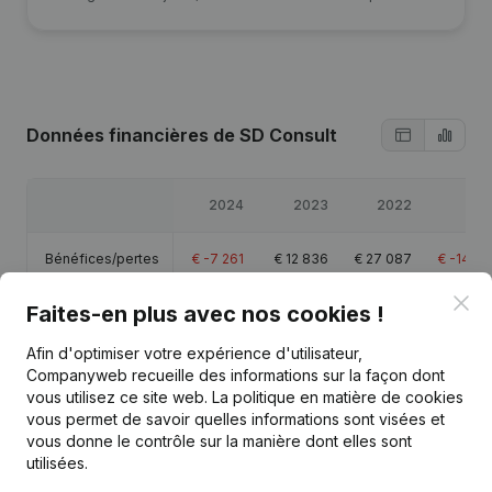
Données financières
de SD Consult
2024
2023
2022
202
Bénéfices/pertes
€
-7 261
€
12 836
€
27 087
€
-14 7
Clo
Faites-en plus avec nos cookies !
Capitaux propres
€
66 428
€
73 688
€
60 852
€
33 76
Afin d'optimiser votre expérience d'utilisateur,
Marge brute
€
-2 084
€
21 245
€
35 987
€
-13 3
Companyweb recueille des informations sur la façon dont
vous utilisez ce site web.
La politique en matière de cookies
vous permet de savoir quelles informations sont visées et
vous donne le contrôle sur la manière dont elles sont
utilisées.