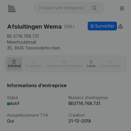
Afsluitingen Wema
Surveiller
(SRL)
BE 0716.768.731
Meerhoutstraat
35,
3945
Tessenderlo-Ham
Général
Dirigeants
Structure d'entreprise
Lieux
Chronologie
Com
Informations d’entreprise
Statut
Numéro d’entreprise
Actif
BE0716.768.731
Assujettissement TVA
Création
Oui
21-12-2018