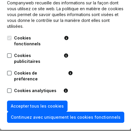
Companyweb recueille des informations sur la façon dont
vous utilisez ce site web.
La politique en matière de cookies
vous permet de savoir quelles informations sont visées et
Publications
de Afsluitingen Wema
vous donne le contrôle sur la manière dont elles sont
utilisées.
Cookies
Date
Publication
fonctionnels
Statuts (Traduction, Coordination,
Cookies
Autres Modifications, …) -
publicitaires
30-10-2024
Modification Forme Juridique -
Divers - Siège Social - But -
Demissions - Nominations
(NL)
Cookies de
préférence
27-09-2019
Demissions - Nominations
(NL)
Cookies analytiques
Rubrique Constitution (Nouvelle
04-01-2019
Personne Morale, Ouverture
Accepter tous les cookies
Succursale, etc...)
(NL)
Continuez avec uniquement les cookies fonctionnels