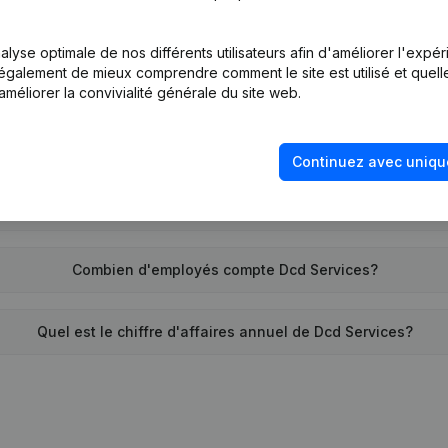
Quel est l'identifiant PEPPOL de Dcd Services?
lyse optimale de nos différents utilisateurs afin d'améliorer l'expé
nt également de mieux comprendre comment le site est utilisé et quell
Quand la société Dcd Services a-t-elle été créée?
améliorer la convivialité générale du site web.
Quelle est l'adresse de Dcd Services?
Continuez avec uniqu
emonte la dernière fois que Dcd Services a déposé des compte
Combien d'employés compte Dcd Services?
Quel est le chiffre d'affaires annuel de Dcd Services?