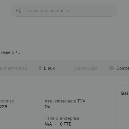
Tremelo
re d'entreprise
Lieux
Chronologie
Compt
Bar
reprise
Assujettissement TVA
.236
Oui
Taille d'entreprise
N/A
0 FTE