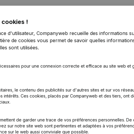
 cookies !
nce d'utilisateur, Companyweb recueille des informations su
tière de cookies
vous permet de savoir quelles informations
es sont utilisées.
écessaires pour une connexion correcte et efficace au site web et g
tion (Nouvelle Personne Morale, Ouverture Succursale, etc...)
(NL)
itaires, le contenu des publicités sur d'autres sites et sur vos rése
s intérêts. Ces cookies, placés par Companyweb et des tiers, ont d
iaux.
mettent de garder une trace de vos préférences personnelles. De 
Quel est le numéro de TVA de Dcd Services?
ez sur notre site web sont pertinentes et adaptées à vos préférence
nce sur le web aussi conviviale que possible.