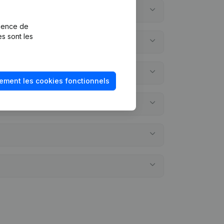
rience de
es sont les
ement les cookies fonctionnels
s annuels?