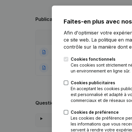
Publications
de Dcd Services
Faites-en plus avec nos
Afin d'optimiser votre expérie
Date
Publication
ce site web.
La politique en ma
contrôle sur la manière dont ell
17-05-2019
Siège Social
(NL)
Cookies fonctionnels
Ces cookies sont strictement n
27-12-2018
Rubrique Constitu
un environnement en ligne sûr.
Cookies publicitaires
En acceptant les cookies public
est personnalisé et adapté à vo
commerciaux et de réseaux soc
Questions fréquemment posées
Cookies de préférence
Les cookies de préférence per
les informations que vous recev
servent à rendre votre expérie