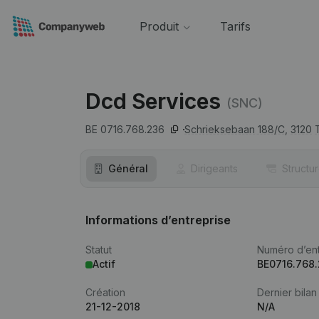
Produit
Tarifs
Dcd Services
(SNC)
BE 0716.768.236
Schrieksebaan 188/C,
3120
Général
Dirigeants
Structu
Informations d’entreprise
Statut
Numéro d’ent
Actif
BE0716.768
Création
Dernier bilan
21-12-2018
N/A