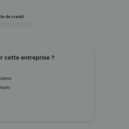
ite de crédit
r cette entreprise ?
ulaires
rtants