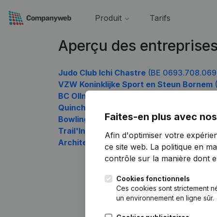
Produit
Tarifs
Aperçu des entreprise
Judo Club Ichi Chastre
(BE 0693.708.069
VZW Koninklijke Sport en Steun Bornem
(
BC Ollnight Louvain-La-Neuve
(BE 0693.
Quinchon Laurence
(BE 0693.708.564)
Faites-en plus avec nos
Bowling Media
(BE 0693.708.762)
Trail'In Gaume
(BE 0693.708.861)
Afin d'optimiser votre expérie
Architect Jan Vandaele
(BE 0693.708.96
ce site web.
La politique en ma
contrôle sur la manière dont ell
Cookies fonctionnels
Ces cookies sont strictement n
un environnement en ligne sûr.