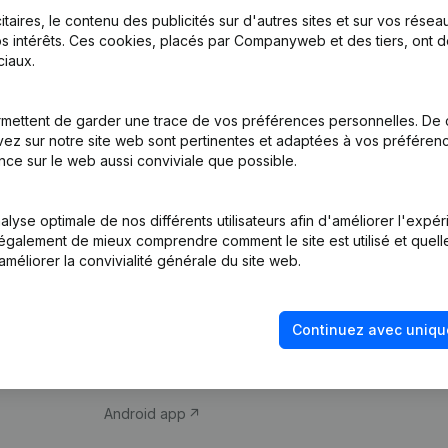
itaires, le contenu des publicités sur d'autres sites et sur vos rése
s intérêts. Ces cookies, placés par Companyweb et des tiers, ont d
iaux.
mettent de garder une trace de vos préférences personnelles. De 
ez sur notre site web sont pertinentes et adaptées à vos préférence
Produit
Thème
nce sur le web aussi conviviale que possible.
Informations
Compliance et pré
d’entreprise
fraude
lyse optimale de nos différents utilisateurs afin d'améliorer l'expé
nt également de mieux comprendre comment le site est utilisé et quell
Monitoring
Consulter des co
améliorer la convivialité générale du site web.
Recherche
Recherche de nu
internationale
Vérification de la 
Continuez avec uniqu
Prospection
iOS app
Android app