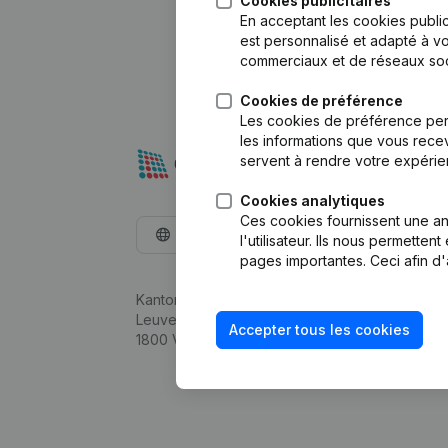
Cookies publicitaires
En acceptant les cookies public
est personnalisé et adapté à vo
commerciaux et de réseaux soc
Cookies de préférence
Les cookies de préférence per
les informations que vous recev
servent à rendre votre expérie
Cookies analytiques
Ces cookies fournissent une ana
Français
l'utilisateur. Ils nous permette
pages importantes. Ceci afin d'
Kantorenpark Everest
Leuvensesteenweg 248D,
Accepter tous les cookies
1800 Vilvoorde