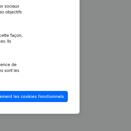
aux sociaux
es objectifs
cette façon,
s. Ils
Plateforme
vention de la
Intégrations
rience de
Intégrations
es sont les
mptes annuels
personnalisées
méro de TVA
Expérience de
paiement
solvabilité
ement les cookies fonctionnels
Contact
Tarifs