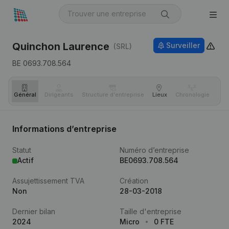
Quinchon Laurence
Surveiller
(SRL)
BE 0693.708.564
Général
Dirigeants
Structure d'entreprise
Lieux
Chronologie
Com
Informations d’entreprise
Statut
Numéro d’entreprise
Actif
BE0693.708.564
Assujettissement TVA
Création
Non
28-03-2018
Dernier bilan
Taille d'entreprise
2024
Micro
0 FTE