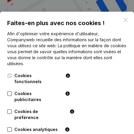
Clo
Faites-en plus avec nos cookies !
Afin d'optimiser votre expérience d'utilisateur,
Vous recherchez plus
Companyweb recueille des informations sur la façon dont
d’informations sur cette entreprise
vous utilisez ce site web.
La politique en matière de cookies
?
vous permet de savoir quelles informations sont visées et
vous donne le contrôle sur la manière dont elles sont
utilisées.
Consulter la santé en un coup d'oeil
Choisissez des informations rapides ou des détails
Cookies
granulaires
fonctionnels
Recevez des mises à jour sur les développements
Cookies
importants
publicitaires
Essayer gratuitement
Découvrir plus
Cookies de
préférence
Essai gratuit de 7 jours, aucune carte de crédit requise.
Cookies analytiques