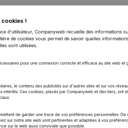
 cookies !
nce d'utilisateur, Companyweb recueille des informations su
tière de cookies
vous permet de savoir quelles informations
es sont utilisées.
aduction, Coordination, Autres Modifications, …)
écessaires pour une connexion correcte et efficace au site web et g
tion (Nouvelle Personne Morale, Ouverture Succursale, etc...)
itaires, le contenu des publicités sur d'autres sites et sur vos rése
s intérêts. Ces cookies, placés par Companyweb et des tiers, ont d
iaux.
mettent de garder une trace de vos préférences personnelles. De 
Quel est le numéro d'entreprise de Judo Club Ichi Chastre?
ez sur notre site web sont pertinentes et adaptées à vos préférence
nce sur le web aussi conviviale que possible.