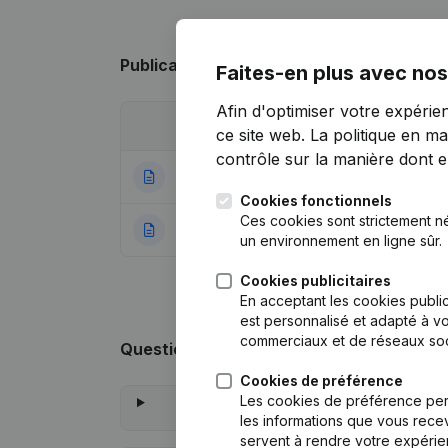
Publications
de Ichi Chastre
Faites-en plus avec nos
Afin d'optimiser votre expérie
Date
Publication
ce site web.
La politique en ma
contrôle sur la manière dont ell
02-08-2021
But - Statuts (Tr
Cookies fonctionnels
Ces cookies sont strictement n
30-03-2018
Rubrique Constitu
un environnement en ligne sûr.
Cookies publicitaires
En acceptant les cookies public
est personnalisé et adapté à vo
commerciaux et de réseaux soc
Questions fréquemment posées
Cookies de préférence
Les cookies de préférence per
les informations que vous recev
servent à rendre votre expérie