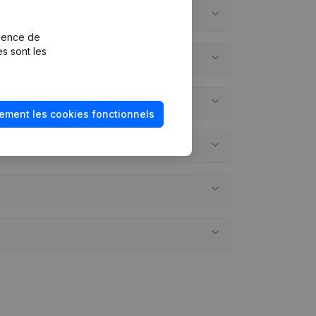
rience de
es sont les
ement les cookies fonctionnels
omptes annuels?