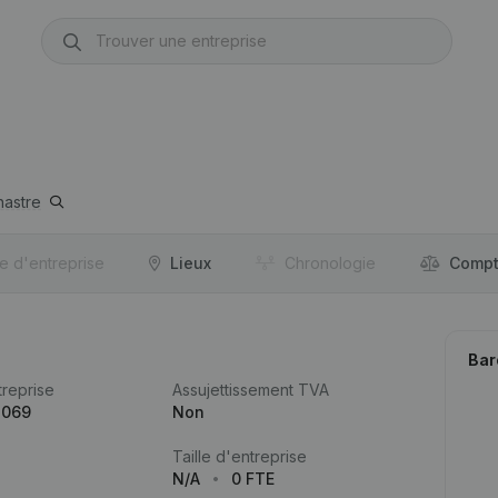
hastre
re d'entreprise
Lieux
Chronologie
Compt
Bar
reprise
Assujettissement TVA
.069
Non
Taille d'entreprise
N/A
0 FTE