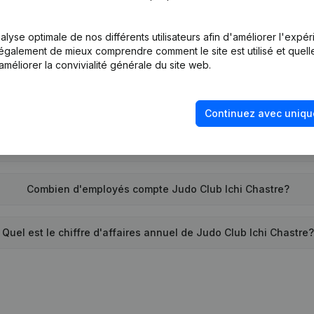
Quel est l'identifiant PEPPOL de Judo Club Ichi Chastre?
lyse optimale de nos différents utilisateurs afin d'améliorer l'expé
nt également de mieux comprendre comment le site est utilisé et quell
Quand la société Judo Club Ichi Chastre a-t-elle été créée?
améliorer la convivialité générale du site web.
Quelle est l'adresse de Judo Club Ichi Chastre?
Continuez avec uniqu
e la dernière fois que Judo Club Ichi Chastre a déposé des c
Combien d'employés compte Judo Club Ichi Chastre?
Quel est le chiffre d'affaires annuel de Judo Club Ichi Chastre?