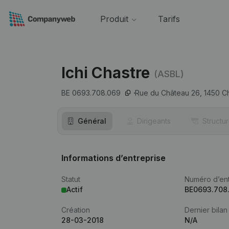
Produit
Tarifs
Ichi Chastre
(ASBL)
BE 0693.708.069
Rue du Château 26,
1450
C
Général
Dirigeants
Structu
Informations d’entreprise
Statut
Numéro d’ent
Actif
BE0693.708
Création
Dernier bilan
28-03-2018
N/A