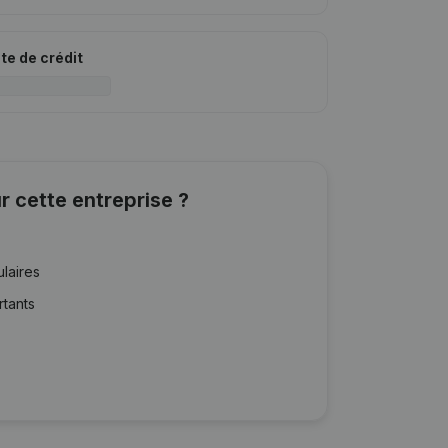
ite de crédit
r cette entreprise ?
ulaires
rtants