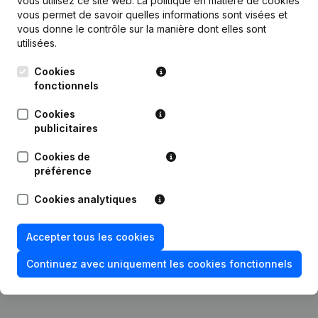
vous utilisez ce site web.
La politique en matière de cookies
vous permet de savoir quelles informations sont visées et
vous donne le contrôle sur la manière dont elles sont
utilisées.
Publications
de Bowling Media
Cookies
fonctionnels
Date
Publication
Cookies
publicitaires
19-05-2025
Siège Social
Cookies de
Statuts (Traduction, Coordination,
préférence
Autres Modifications, …) -
28-06-2023
Modification Forme Juridique -
Divers - Siège Social - Demissions,
Cookies analytiques
Nominations
Accepter tous les cookies
Rubrique Constitution (Nouvelle
30-03-2018
Personne Morale, Ouverture
Continuez avec uniquement les cookies fonctionnels
Succursale, etc...)