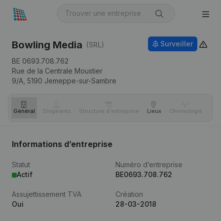
Bowling Media
Surveiller
(SRL)
BE 0693.708.762
Rue de la Centrale Moustier
9/A,
5190
Jemeppe-sur-Sambre
Général
Dirigeants
Structure d'entreprise
Lieux
Chronologie
Com
Informations d’entreprise
Statut
Numéro d’entreprise
Actif
BE0693.708.762
Assujettissement TVA
Création
Oui
28-03-2018