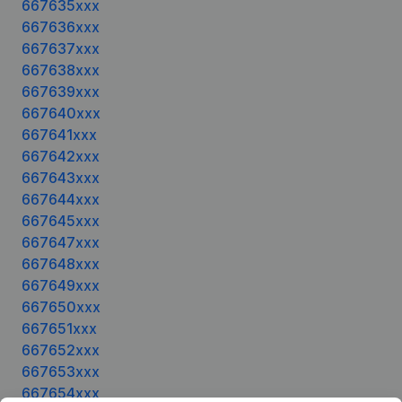
667635xxx
667636xxx
667637xxx
667638xxx
667639xxx
667640xxx
667641xxx
667642xxx
667643xxx
667644xxx
667645xxx
667647xxx
667648xxx
667649xxx
667650xxx
667651xxx
667652xxx
667653xxx
667654xxx