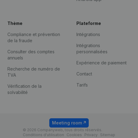
Thème
Plateforme
Compliance et prévention
Intégrations
de la fraude
Intégrations
Consulter des comptes
personnalisées
annuels
Expérience de paiement
Recherche de numéro de
Contact
TVA
Tarifs
Vérification de la
solvabilité
Meeting room
© 2026 Companyweb, tous droits réservés.
Conditions d'utilisation
Cookies
Privacy
Sitemap