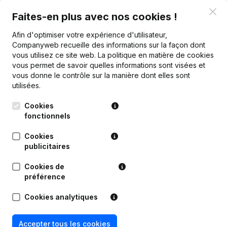
667655xxx
Clo
Faites-en plus avec nos cookies !
667656xxx
667657xxx
Afin d'optimiser votre expérience d'utilisateur,
667658xxx
Companyweb recueille des informations sur la façon dont
667659xxx
vous utilisez ce site web.
La politique en matière de cookies
vous permet de savoir quelles informations sont visées et
667660xxx
vous donne le contrôle sur la manière dont elles sont
667661xxx
utilisées.
667662xxx
667663xxx
Cookies
667664xxx
fonctionnels
667665xxx
Cookies
667666xxx
publicitaires
667667xxx
667668xxx
Cookies de
667669xxx
préférence
667670xxx
Cookies analytiques
667671xxx
667672xxx
Accepter tous les cookies
667674xxx