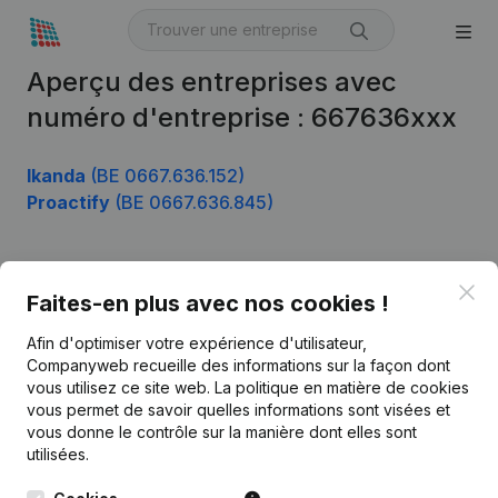
Aperçu des entreprises avec
numéro d'entreprise : 667636xxx
Ikanda
(BE 0667.636.152)
Proactify
(BE 0667.636.845)
Clo
Produit
Faites-en plus avec nos cookies !
Informations d’entreprise
Afin d'optimiser votre expérience d'utilisateur,
Companyweb recueille des informations sur la façon dont
Monitoring
Français
vous utilisez ce site web.
La politique en matière de cookies
vous permet de savoir quelles informations sont visées et
Recherche internationale
vous donne le contrôle sur la manière dont elles sont
Kantorenpark Everest
Prospection
utilisées.
Leuvensesteenweg
iOS app
248D,