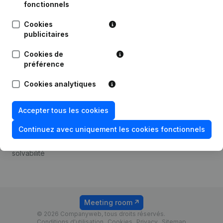
Android app
fonctionnels
Cookies
publicitaires
Thème
Plateforme
Cookies de
Compliance et prévention
Intégrations
préférence
de la fraude
Intégrations
Cookies analytiques
Consulter des comptes
personnalisées
annuels
Expérience de paiement
Accepter tous les cookies
Recherche de numéro de
Contact
TVA
Continuez avec uniquement les cookies fonctionnels
Tarifs
Vérification de la
solvabilité
Meeting room
© 2026 Companyweb, tous droits réservés.
Conditions d'utilisation
Cookies
Privacy
Sitemap