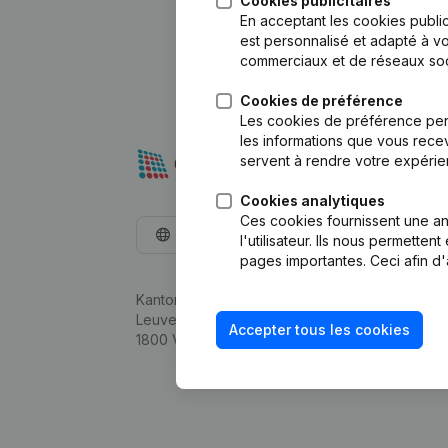
Cookies publicitaires
En acceptant les cookies public
est personnalisé et adapté à vo
commerciaux et de réseaux soc
Cookies de préférence
Les cookies de préférence per
les informations que vous recev
servent à rendre votre expérie
Cookies analytiques
Ces cookies fournissent une ana
Français
l'utilisateur. Ils nous permette
pages importantes. Ceci afin d'
Kantorenpark Everest
Leuvensesteenweg 248D,
Accepter tous les cookies
1800 Vilvoorde