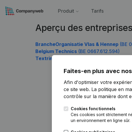
Produit
Tarifs
Aperçu des entreprise
BrancheOrganisatie Vlas & Hennep
(BE 0
Belgium Technics
(BE 0667.612.594)
Textrimo
(BE 0667.612.693)
Faites-en plus avec nos
Afin d'optimiser votre expérie
ce site web.
La politique en ma
contrôle sur la manière dont ell
Cookies fonctionnels
Ces cookies sont strictement n
un environnement en ligne sûr.