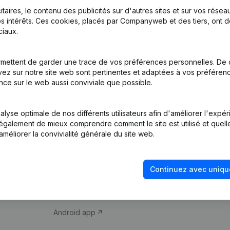
itaires, le contenu des publicités sur d'autres sites et sur vos rése
s intérêts. Ces cookies, placés par Companyweb et des tiers, ont d
iaux.
mettent de garder une trace de vos préférences personnelles. De 
ez sur notre site web sont pertinentes et adaptées à vos préférence
Produit
Thème
nce sur le web aussi conviviale que possible.
Informations
Compliance et pré
d’entreprise
fraude
lyse optimale de nos différents utilisateurs afin d'améliorer l'expé
nt également de mieux comprendre comment le site est utilisé et quell
Monitoring
Consulter des co
améliorer la convivialité générale du site web.
Recherche
Recherche de nu
internationale
Vérification de la 
Continuez avec uniqu
Prospection
iOS app
Android app