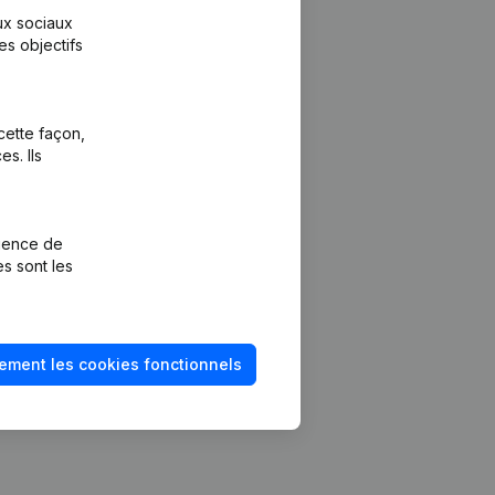
aux sociaux
es objectifs
cette façon,
s. Ils
Plateforme
vention de la
Intégrations
rience de
Intégrations
es sont les
mptes annuels
personnalisées
méro de TVA
Expérience de
paiement
solvabilité
ement les cookies fonctionnels
Contact
Tarifs