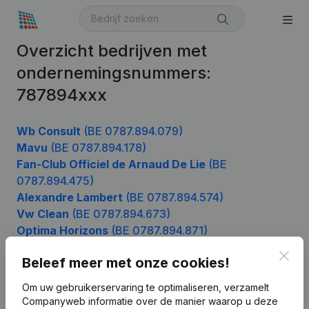
Overzicht bedrijven met
ondernemingsnummers:
787894xxx
Wb Consult
(BE 0787.894.079)
Mavu
(BE 0787.894.178)
Fan-Club Officiel de Arnaud De Lie
(BE
0787.894.475)
Alexandre Lambert
(BE 0787.894.574)
Vw Clean
(BE 0787.894.673)
Optima Horizons
(BE 0787.894.871)
Lot-us
(BE 0787.894.970)
Clos
Beleef meer met onze cookies!
Om uw gebruikerservaring te optimaliseren, verzamelt
Companyweb informatie over de manier waarop u deze
Product