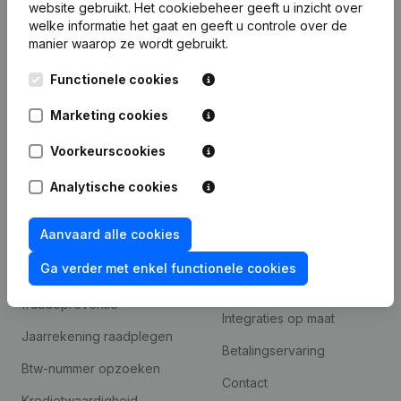
website gebruikt.
Het cookiebeheer
geeft u inzicht over
Bedrijfsinformatie
welke informatie het gaat en geeft u controle over de
manier waarop ze wordt gebruikt.
Monitoring
Nederlands
Functionele cookies
Internationaal zoeken
Marketing cookies
Kantorenpark Everest
Prospecteren
Leuvensesteenweg
Voorkeurscookies
iOS app
248D,
1800 Vilvoorde
Android app
Analytische cookies
Aanvaard alle cookies
Spotlight
Platform
Ga verder met enkel functionele cookies
Compliance &
Integraties
fraudepreventie
Integraties op maat
Jaarrekening raadplegen
Betalingservaring
Btw-nummer opzoeken
Contact
Kredietwaardigheid