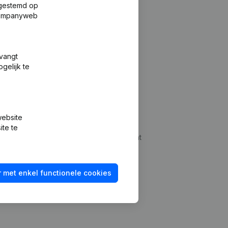
fgestemd op
 Companyweb
tvangt
gelijk te
Platform
website
udepreventie
Integraties
ite te
dplegen
Integraties op maat
oeken
Betalingservaring
 met enkel functionele cookies
id checken
Contact
Tarieven