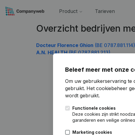
Product
Tarieven
Overzicht bedrijven 
Docteur Florence Ghion
(BE 0787.881.114)
A.N. HEALTH
(BE 0787.881.213)
Beleef meer met onze c
Om uw gebruikerservaring te 
gebruikt.
Het cookiebeheer
gee
wordt gebruikt.
Functionele cookies
Deze cookies zijn strikt noodz
garanderen een veilige online
Marketing cookies