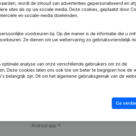
vaarden, wordt de inhoud van advertenties gepersonaliseerd en a
ndere sites als op uw sociale media. Deze cookies, geplaatst door
merciële en sociale-media doeleinden.
soonlijke voorkeuren bij. Op die manier is de informatie die u on
oorkeuren. Ze dienen om uw webervaring zo gebruiksvriendelijk mo
Product
Spotlight
optimale analyse van onze verschillende gebruikers om zo de
en. Deze cookies laten ons ook toe om beter te begrijpen hoe de 
Bedrijfsinformatie
Compliance & fra
's belangrijk zijn. Dit om het algemene gebruiksgemak van de webs
Monitoring
Jaarrekening raa
Internationaal zoeken
Btw-nummer opz
Ga verder
Prospecteren
Kredietwaardighe
iOS app
Android app