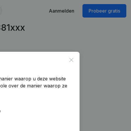
Aanmelden
Probeer gratis
881xxx
Close
manier waarop u deze website
trole over de manier waarop ze
n