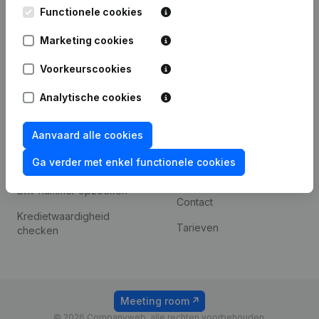
Leuvensesteenweg
Functionele cookies
iOS app
248D,
1800 Vilvoorde
Marketing cookies
Android app
Voorkeurscookies
Analytische cookies
Spotlight
Platform
Compliance &
Integraties
Aanvaard alle cookies
fraudepreventie
Integraties op maat
Ga verder met enkel functionele cookies
Jaarrekening raadplegen
Betalingservaring
Btw-nummer opzoeken
Contact
Kredietwaardigheid
Tarieven
checken
Meeting room
© 2026 Companyweb, alle rechten voorbehouden.