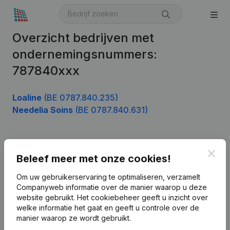
Overzicht bedrijven met
ondernemingsnummers:
787840xxx
Loaline
(BE 0787.840.235)
Needelia Soins
(BE 0787.840.631)
Product
Clos
Beleef meer met onze cookies!
Bedrijfsinformatie
Om uw gebruikerservaring te optimaliseren, verzamelt
Companyweb informatie over de manier waarop u deze
Monitoring
Nederlands
website gebruikt.
Het cookiebeheer
geeft u inzicht over
Internationaal zoeken
welke informatie het gaat en geeft u controle over de
manier waarop ze wordt gebruikt.
Kantorenpark Everest
Prospecteren