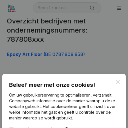
Overzicht bedrijven met
ondernemingsnummers:
787808xxx
Epoxy Art Floor
(BE 0787.808.858)
Product
Clos
Beleef meer met onze cookies!
Bedrijfsinformatie
Om uw gebruikerservaring te optimaliseren, verzamelt
Monitoring
Nederlands
Companyweb informatie over de manier waarop u deze
website gebruikt.
Het cookiebeheer
geeft u inzicht over
Internationaal zoeken
welke informatie het gaat en geeft u controle over de
Kantorenpark Everest
manier waarop ze wordt gebruikt.
Prospecteren
Leuvensesteenweg