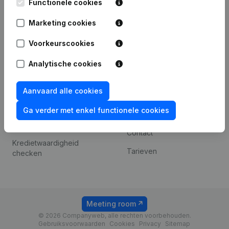
iOS app
248D,
Functionele cookies
1800 Vilvoorde
Android app
Marketing cookies
Voorkeurscookies
Spotlight
Platform
Analytische cookies
Compliance &
Integraties
fraudepreventie
Aanvaard alle cookies
Integraties op maat
Jaarrekening raadplegen
Ga verder met enkel functionele cookies
Betalingservaring
Btw-nummer opzoeken
Contact
Kredietwaardigheid
Tarieven
checken
Meeting room
© 2026 Companyweb, alle rechten voorbehouden.
Gebruiksvoorwaarden
Cookies
Privacy
Sitemap