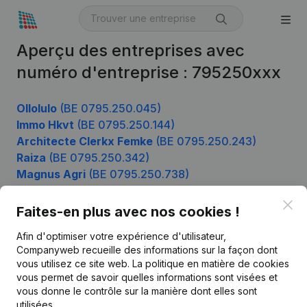
Aperçu des entreprises avec
numéro d'entreprise : 795250xxx
Ollolulo
(BE 0795.250.045)
Immo Hkvt
(BE 0795.250.144)
Architecte Clerkx Femke
(BE 0795.250.243)
Raiza
(BE 0795.250.342)
Magnus Agri
(BE 0795.250.738)
Clo
Faites-en plus avec nos cookies !
Produit
Afin d'optimiser votre expérience d'utilisateur,
Companyweb recueille des informations sur la façon dont
Informations d’entreprise
vous utilisez ce site web.
La politique en matière de cookies
vous permet de savoir quelles informations sont visées et
Monitoring
Français
vous donne le contrôle sur la manière dont elles sont
Recherche internationale
utilisées.