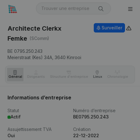
Architecte Clerkx
Surveiller
Femke
(SComm)
BE 0795.250.243
Meierstraat (Kes) 34A,
3640
Kinrooi
Général
Dirigeants
Structure d'entreprise
Lieux
Chronologie
Com
Informations d’entreprise
Statut
Numéro d’entreprise
Actif
BE0795.250.243
Assujettissement TVA
Création
Oui
22-12-2022