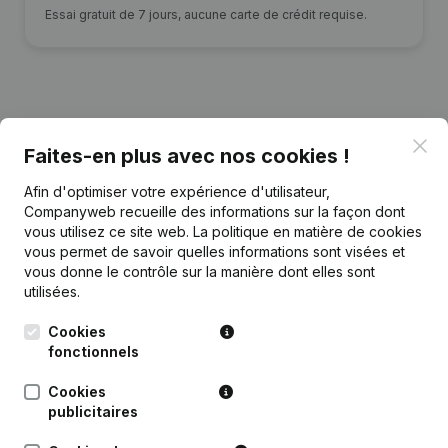
Essai gratuit de 7 jours, aucune carte de crédit requise.
Publications
de Architecte Clerkx Femke
Clo
Faites-en plus avec nos cookies !
Afin d'optimiser votre expérience d'utilisateur,
Date
Publication
Companyweb recueille des informations sur la façon dont
vous utilisez ce site web.
La politique en matière de cookies
03-02-2026
Siège Social
(NL)
vous permet de savoir quelles informations sont visées et
vous donne le contrôle sur la manière dont elles sont
utilisées.
Rubrique Constitution (Nouvelle
27-12-2022
Personne Morale, Ouverture
Cookies
Succursale, etc...)
(NL)
fonctionnels
Cookies
publicitaires