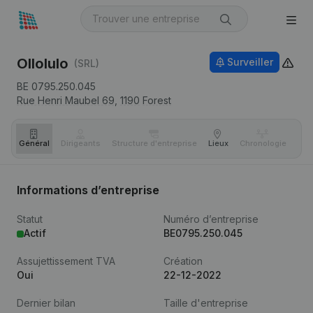
Ollolulo
Surveiller
(SRL)
BE 0795.250.045
Rue Henri Maubel 69,
1190
Forest
Général
Dirigeants
Structure d'entreprise
Lieux
Chronologie
Com
Informations d’entreprise
Statut
Numéro d’entreprise
Actif
BE0795.250.045
Assujettissement TVA
Création
Oui
22-12-2022
Dernier bilan
Taille d'entreprise