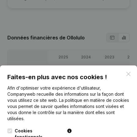
Données financières
de Ollolulo
2025
2024
2023
2022
Bénéfices/pertes
€
34 747
€
25 771
€
12 296
€
27 184
Clo
Faites-en plus avec nos cookies !
Capitaux propres
€
1 000
€
66 251
€
40 480
€
28 184
Afin d'optimiser votre expérience d'utilisateur,
Companyweb recueille des informations sur la façon dont
vous utilisez ce site web.
La politique en matière de cookies
Marge brute
€
39 868
€
29 925
€
14 536
€
36 194
vous permet de savoir quelles informations sont visées et
vous donne le contrôle sur la manière dont elles sont
utilisées.
Cookies
fonctionnels