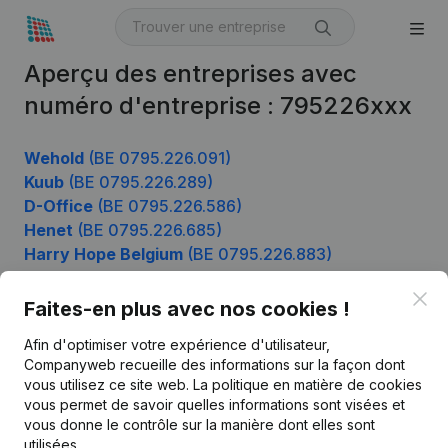
Aperçu des entreprises avec
numéro d'entreprise : 795226xxx
Wehold
(BE 0795.226.091)
Kuub
(BE 0795.226.289)
D-Office
(BE 0795.226.586)
Henet
(BE 0795.226.685)
Harry Hope Belgium
(BE 0795.226.883)
Clo
Faites-en plus avec nos cookies !
Produit
Afin d'optimiser votre expérience d'utilisateur,
Companyweb recueille des informations sur la façon dont
Informations d’entreprise
vous utilisez ce site web.
La politique en matière de cookies
vous permet de savoir quelles informations sont visées et
Monitoring
Français
vous donne le contrôle sur la manière dont elles sont
Recherche internationale
utilisées.