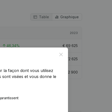
Table
Graphique
2023
46,34%
€
69 625
Close
140,29%
€
72 625
r la façon dont vous utilisez
39,13%
€
112 900
 sont visées et vous donne le
arantissent