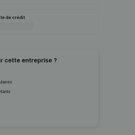
ite de crédit
r cette entreprise ?
ulaires
rtants