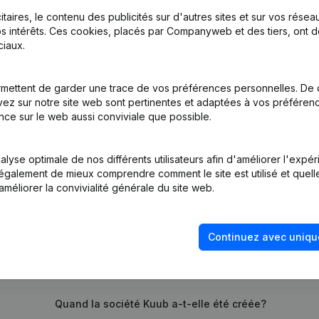
itaires, le contenu des publicités sur d'autres sites et sur vos rése
s intérêts. Ces cookies, placés par Companyweb et des tiers, ont d
iaux.
inations
(NL)
mettent de garder une trace de vos préférences personnelles. De 
tion (Nouvelle Personne Morale, Ouverture Succursale, etc...)
(NL)
ez sur notre site web sont pertinentes et adaptées à vos préférence
nce sur le web aussi conviviale que possible.
lyse optimale de nos différents utilisateurs afin d'améliorer l'expé
nt également de mieux comprendre comment le site est utilisé et quell
améliorer la convivialité générale du site web.
Quel est le numéro de TVA de Kuub?
Continuez avec uniqu
Quel est l'identifiant PEPPOL de Kuub?
Quand la société Kuub a-t-elle été créée?