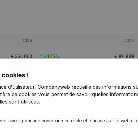
2025
2024
€
354 063
247,5%
€
101 889
€
528 577
202,88%
€
174 514
 cookies !
nce d'utilisateur, Companyweb recueille des informations su
€
155 675
-0,89%
€
157 077
tière de cookies
vous permet de savoir quelles informations
es sont utilisées.
écessaires pour une connexion correcte et efficace au site web et g