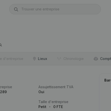
re d'entreprise
Lieux
Chronologie
Compt
Bar
reprise
Assujettissement TVA
.289
Oui
Taille d'entreprise
Petit
0 FTE