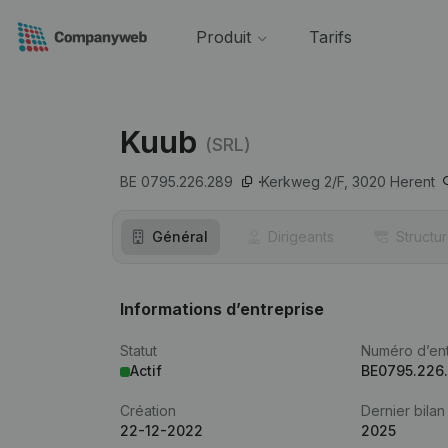
Produit
Tarifs
Kuub
(SRL)
BE 0795.226.289
Kerkweg 2/F,
3020
Herent
Général
Dirigeants
Structu
Informations d’entreprise
Statut
Numéro d’ent
Actif
BE0795.226
Création
Dernier bilan
22-12-2022
2025