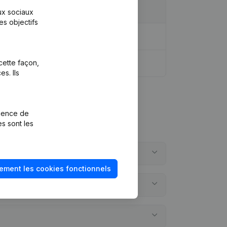
aux sociaux
es objectifs
cette façon,
s. Ils
rience de
es sont les
ement les cookies fonctionnels