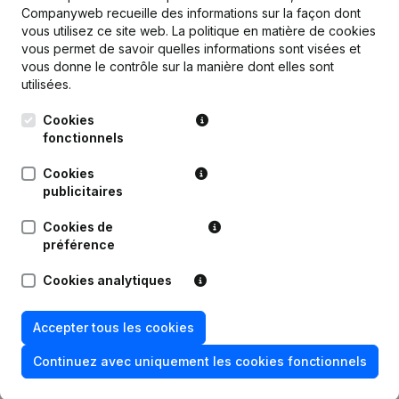
Companyweb recueille des informations sur la façon dont
vous utilisez ce site web.
La politique en matière de cookies
Publications
de Harry Hope Belgium
vous permet de savoir quelles informations sont visées et
vous donne le contrôle sur la manière dont elles sont
utilisées.
Date
Publication
Cookies
fonctionnels
30-04-2026
Siège Social
Cookies
Statuts (Traduction, Coordination,
publicitaires
02-04-2025
Autres Modifications, …) - But
Cookies de
préférence
06-03-2024
Demissions, Nominations
Cookies analytiques
08-02-2024
Demissions, Nominations
Accepter tous les cookies
Rubrique Constitution (Nouvelle
27-12-2022
Personne Morale, Ouverture
Succursale, etc...)
Continuez avec uniquement les cookies fonctionnels