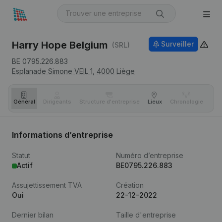
Harry Hope Belgium
Surveiller
(SRL)
BE 0795.226.883
Esplanade Simone VEIL 1,
4000
Liège
Général
Dirigeants
Structure d'entreprise
Lieux
Chronologie
Com
Informations d’entreprise
Statut
Numéro d’entreprise
Actif
BE0795.226.883
Assujettissement TVA
Création
Oui
22-12-2022
Dernier bilan
Taille d'entreprise