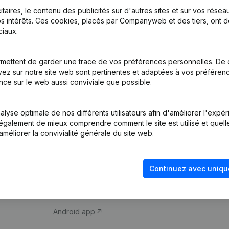
itaires, le contenu des publicités sur d'autres sites et sur vos rése
s intérêts. Ces cookies, placés par Companyweb et des tiers, ont d
iaux.
mettent de garder une trace de vos préférences personnelles. De 
ez sur notre site web sont pertinentes et adaptées à vos préférence
Produit
Thème
nce sur le web aussi conviviale que possible.
Informations
Compliance et pré
d’entreprise
fraude
lyse optimale de nos différents utilisateurs afin d'améliorer l'expé
nt également de mieux comprendre comment le site est utilisé et quell
Monitoring
Consulter des co
améliorer la convivialité générale du site web.
Recherche
Recherche de nu
internationale
Vérification de la 
Continuez avec uniqu
Prospection
iOS app
Android app