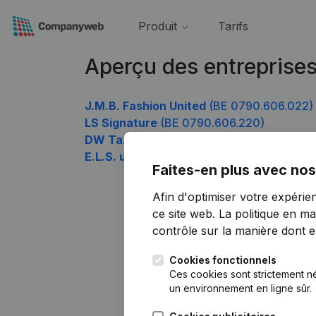
Produit
Tarifs
Aperçu des entreprise
J.M.B. Fashion United
(BE 0790.606.022)
LS Signature
(BE 0790.606.220)
DW Tax & Legal
(BE 0790.606.418)
E.L.S. upgrade
(BE 0790.606.913)
Faites-en plus avec nos
Afin d'optimiser votre expérie
ce site web.
La politique en ma
contrôle sur la manière dont ell
Cookies fonctionnels
Ces cookies sont strictement n
un environnement en ligne sûr.