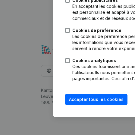
Cookies publicitaires
En acceptant les cookies public
est personnalisé et adapté à vo
commerciaux et de réseaux soc
Cookies de préférence
Les cookies de préférence per
les informations que vous recev
servent à rendre votre expérie
Cookies analytiques
Ces cookies fournissent une ana
Français
l'utilisateur. Ils nous permette
pages importantes. Ceci afin d'
Kantorenpark Everest
Leuvensesteenweg 248D,
Accepter tous les cookies
1800 Vilvoorde