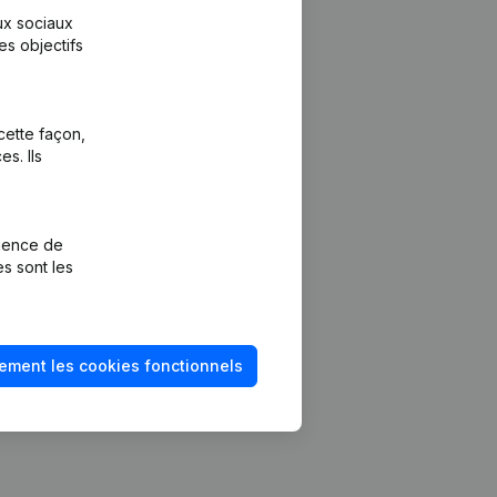
aux sociaux
es objectifs
cette façon,
s. Ils
Plateforme
vention de la
Intégrations
rience de
Intégrations
es sont les
mptes annuels
personnalisées
méro de TVA
Expérience de
paiement
solvabilité
ement les cookies fonctionnels
Contact
Tarifs