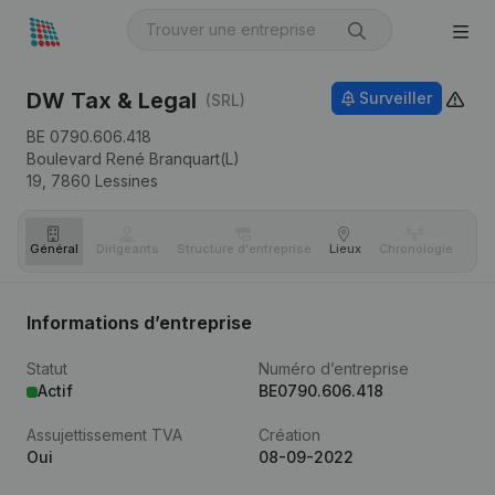
DW Tax & Legal
Surveiller
(SRL)
BE 0790.606.418
Boulevard René Branquart(L)
19,
7860
Lessines
Général
Dirigeants
Structure d'entreprise
Lieux
Chronologie
Com
Informations d’entreprise
Statut
Numéro d’entreprise
Actif
BE0790.606.418
Assujettissement TVA
Création
Oui
08-09-2022