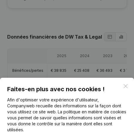
Données financières
de DW Tax & Legal
2025
2024
2023
2022
Bénéfices/pertes
€
38 835
€
25 408
€
36 493
€
3 747
Clo
Capitaux propres
€
15 183
€
66 348
€
40 940
€
4 447
Faites-en plus avec nos cookies !
Afin d'optimiser votre expérience d'utilisateur,
Marge brute
€
51 933
€
37 443
€
57 744
€
8 536
Companyweb recueille des informations sur la façon dont
vous utilisez ce site web.
La politique en matière de cookies
vous permet de savoir quelles informations sont visées et
vous donne le contrôle sur la manière dont elles sont
utilisées.