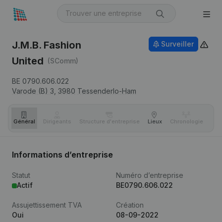
J.M.B. Fashion
Surveiller
United
(SComm)
BE 0790.606.022
Varode (B) 3,
3980
Tessenderlo-Ham
Général
Dirigeants
Structure d'entreprise
Lieux
Chronologie
Com
Informations d’entreprise
Statut
Numéro d’entreprise
Actif
BE0790.606.022
Assujettissement TVA
Création
Oui
08-09-2022