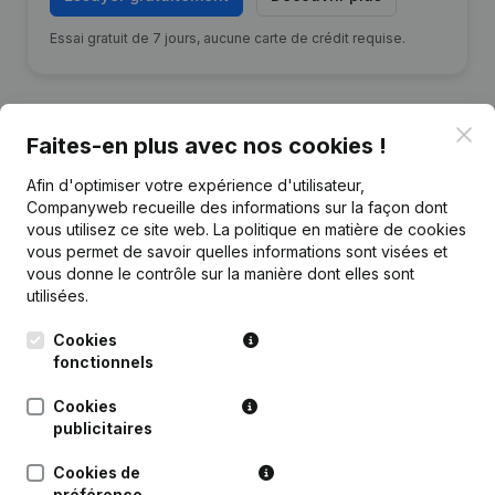
Essai gratuit de 7 jours, aucune carte de crédit requise.
Clo
Faites-en plus avec nos cookies !
Publications
de J.M.B. Fashion United
Afin d'optimiser votre expérience d'utilisateur,
Companyweb recueille des informations sur la façon dont
vous utilisez ce site web.
La politique en matière de cookies
Date
Publication
vous permet de savoir quelles informations sont visées et
vous donne le contrôle sur la manière dont elles sont
utilisées.
Rubrique Constitution (Nouvelle
12-09-2022
Personne Morale, Ouverture
Succursale, etc...)
(NL)
Cookies
fonctionnels
Cookies
publicitaires
Questions fréquemment posées
Cookies de
préférence