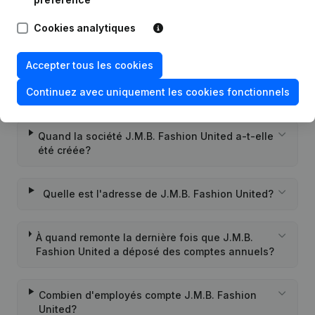
Quel est le numéro de TVA de J.M.B. Fashion
Cookies analytiques
United?
Accepter tous les cookies
Quel est l'identifiant PEPPOL de J.M.B. Fashion
Continuez avec uniquement les cookies fonctionnels
United?
Quand la société J.M.B. Fashion United a-t-elle
été créée?
Quelle est l'adresse de J.M.B. Fashion United?
À quand remonte la dernière fois que J.M.B.
Fashion United a déposé des comptes annuels?
Combien d'employés compte J.M.B. Fashion
United?