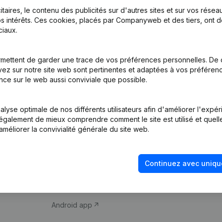
itaires, le contenu des publicités sur d'autres sites et sur vos rése
s intérêts. Ces cookies, placés par Companyweb et des tiers, ont d
iaux.
mettent de garder une trace de vos préférences personnelles. De 
ez sur notre site web sont pertinentes et adaptées à vos préférence
Produit
Thème
nce sur le web aussi conviviale que possible.
Informations
Compliance et pré
d’entreprise
fraude
lyse optimale de nos différents utilisateurs afin d'améliorer l'expé
nt également de mieux comprendre comment le site est utilisé et quell
Monitoring
Consulter des co
améliorer la convivialité générale du site web.
Recherche
Recherche de nu
internationale
Vérification de la 
Continuez avec uniqu
Prospection
iOS app
Android app