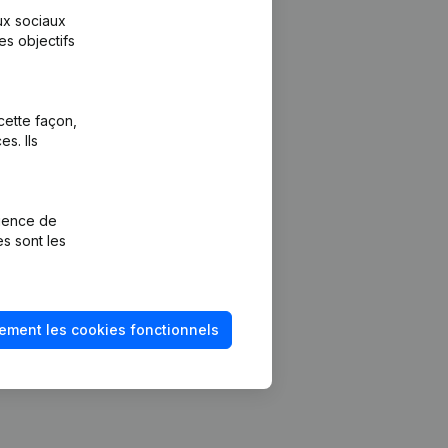
aux sociaux
es objectifs
cette façon,
s. Ils
Plateforme
vention de la
Intégrations
rience de
Intégrations
es sont les
mptes annuels
personnalisées
méro de TVA
Expérience de
paiement
solvabilité
ement les cookies fonctionnels
Contact
Tarifs