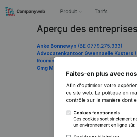
Produit
Tarifs
Aperçu des entreprise
Anke Bonnewyn
(BE 0779.275.333)
Advocatenkantoor Gwennaelle Kusters
(
Roominvest
(BE 0779.275.729)
Gmg Management
(BE 0779.275.927)
Faites-en plus avec nos
Afin d'optimiser votre expérie
ce site web.
La politique en ma
contrôle sur la manière dont ell
Cookies fonctionnels
Ces cookies sont strictement n
un environnement en ligne sûr.