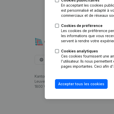
Cookies publicitaires
En acceptant les cookies public
est personnalisé et adapté à vo
commerciaux et de réseaux soc
Cookies de préférence
Les cookies de préférence per
les informations que vous recev
servent à rendre votre expérie
Cookies analytiques
Ces cookies fournissent une ana
Français
l'utilisateur. Ils nous permette
pages importantes. Ceci afin d'
Kantorenpark Everest
Leuvensesteenweg 248D,
Accepter tous les cookies
1800 Vilvoorde