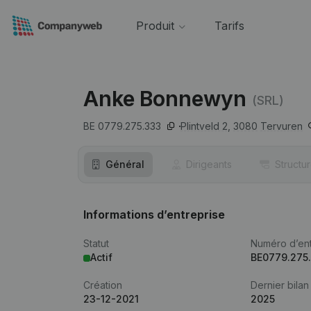
Produit
Tarifs
Anke Bonnewyn
(SRL)
BE 0779.275.333
Plintveld 2,
3080
Tervuren
Général
Dirigeants
Structu
Informations d’entreprise
Statut
Numéro d’ent
Actif
BE0779.275
Création
Dernier bilan
23-12-2021
2025