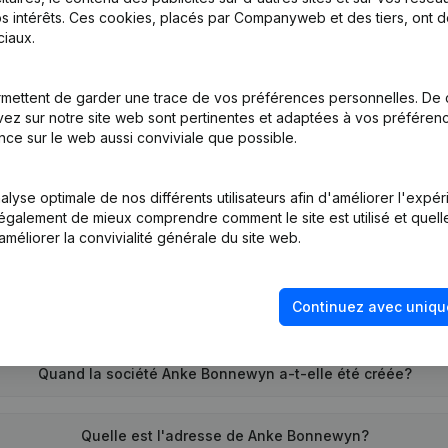
s intérêts. Ces cookies, placés par Companyweb et des tiers, ont d
iaux.
tion (Nouvelle Personne Morale, Ouverture Succursale, etc...)
(NL)
mettent de garder une trace de vos préférences personnelles. De 
ez sur notre site web sont pertinentes et adaptées à vos préférence
nce sur le web aussi conviviale que possible.
lyse optimale de nos différents utilisateurs afin d'améliorer l'expé
nt également de mieux comprendre comment le site est utilisé et quell
améliorer la convivialité générale du site web.
Quel est le numéro d'entreprise de Anke Bonnewyn?
Continuez avec uniqu
Quel est l'identifiant PEPPOL de Anke Bonnewyn?
Quand la société Anke Bonnewyn a-t-elle été créée?
Quelle est l'adresse de Anke Bonnewyn?