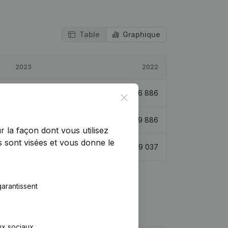
Table
Graphique
2023
2022
€
8 937
29,78%
€
6 886
Close
€
18 823
90,4%
€
9 886
r la façon dont vous utilisez
 sont visées et vous donne le
€
11 619
28,56%
€
9 037
arantissent
aux sociaux