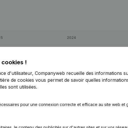
25
2024
62
7,78%
€
7 851
-12,15%
 cookies !
95
-65,15%
€
26 674
41,71%
nce d'utilisateur, Companyweb recueille des informations su
tière de cookies
vous permet de savoir quelles informations
19
-2,65%
€
11 011
-5,23%
es sont utilisées.
écessaires pour une connexion correcte et efficace au site web et g
itaires, le contenu des publicités sur d'autres sites et sur vos rése