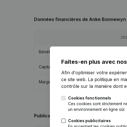
Données financières
de Anke Bonnewyn
20
Bénéfices/pertes
€
8 4
Faites-en plus avec nos
Capitaux propres
€
9 2
Afin d'optimiser votre expérie
ce site web.
La politique en ma
Marge brute
€
10 7
contrôle sur la manière dont ell
Cookies fonctionnels
Ces cookies sont strictement n
un environnement en ligne sûr.
Publications
de Anke Bonnewyn
Cookies publicitaires
En acceptant les cookies public