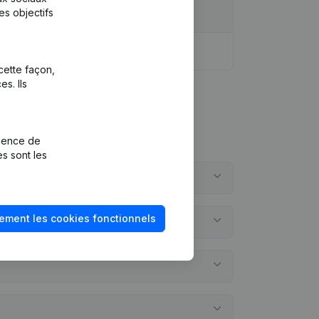
es objectifs
cette façon,
s. Ils
rience de
es sont les
ement les cookies fonctionnels