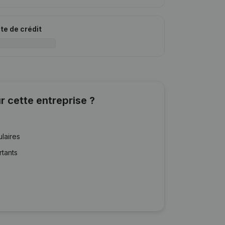
ite de crédit
r cette entreprise ?
ulaires
rtants