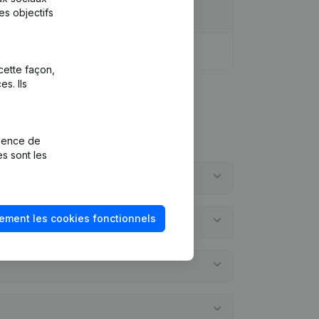
es objectifs
cette façon,
s. Ils
rience de
es sont les
ement les cookies fonctionnels