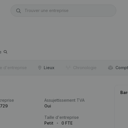
e
re d'entreprise
Lieux
Chronologie
Compt
Bar
reprise
Assujettissement TVA
.729
Oui
Taille d'entreprise
Petit
0 FTE