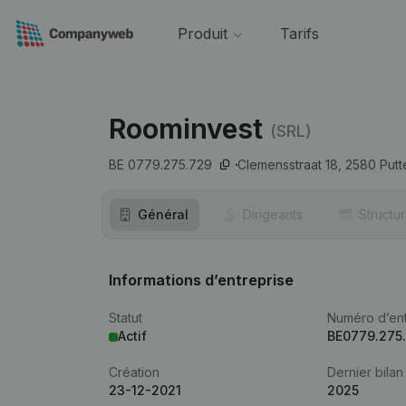
Produit
Tarifs
Roominvest
(SRL)
BE 0779.275.729
Clemensstraat 18,
2580
Putt
Général
Dirigeants
Structu
Informations d’entreprise
Statut
Numéro d’ent
Actif
BE0779.275
Création
Dernier bilan
23-12-2021
2025