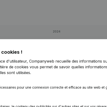
2024
307,94%
€
-8 200
71,14%
 cookies !
17,5%
€
-97 439
-9,19%
nce d'utilisateur, Companyweb recueille des informations su
tière de cookies
vous permet de savoir quelles informations
14,99%
€
38 923
206,27%
es sont utilisées.
écessaires pour une connexion correcte et efficace au site web et g
itaires, le contenu des publicités sur d'autres sites et sur vos rése