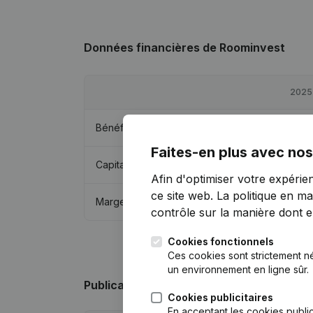
Données financières
de Roominvest
2025
Bénéfices/pertes
€
17 050
Faites-en plus avec nos
Capitaux propres
€
-80 388
Afin d'optimiser votre expérie
ce site web.
La politique en ma
Marge brute
€
44 758
contrôle sur la manière dont ell
Cookies fonctionnels
Ces cookies sont strictement n
un environnement en ligne sûr.
Publications
de Roominvest
Cookies publicitaires
En acceptant les cookies public