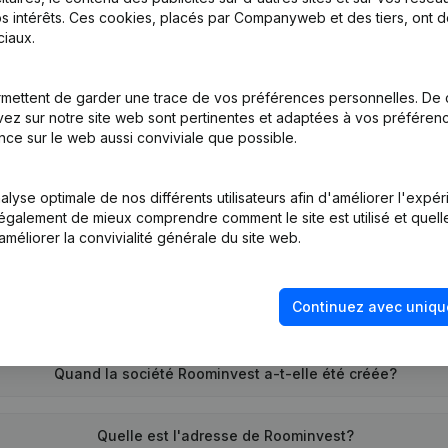
s intérêts. Ces cookies, placés par Companyweb et des tiers, ont d
iaux.
tion (Nouvelle Personne Morale, Ouverture Succursale, etc...)
(NL)
mettent de garder une trace de vos préférences personnelles. De 
ez sur notre site web sont pertinentes et adaptées à vos préférence
nce sur le web aussi conviviale que possible.
lyse optimale de nos différents utilisateurs afin d'améliorer l'expé
nt également de mieux comprendre comment le site est utilisé et quell
améliorer la convivialité générale du site web.
Quel est le numéro de TVA de Roominvest?
Continuez avec uniqu
Quel est l'identifiant PEPPOL de Roominvest?
Quand la société Roominvest a-t-elle été créée?
Quelle est l'adresse de Roominvest?