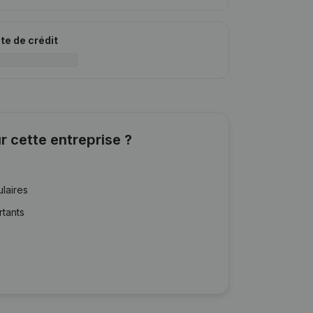
ite de crédit
r cette entreprise ?
ulaires
rtants