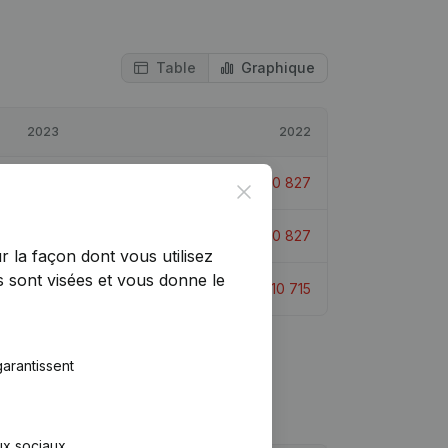
Table
Graphique
2023
2022
€
-28 413
64,85%
€
-80 827
Close
€
-89 239
-46,71%
€
-60 827
r la façon dont vous utilisez
 sont visées et vous donne le
€
12 709
218,61%
€
-10 715
arantissent
aux sociaux