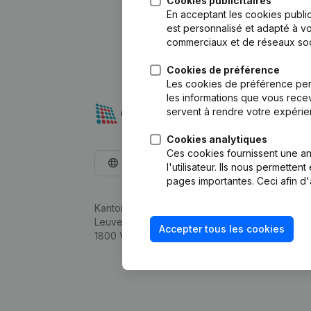
Cookies publicitaires
En acceptant les cookies public
est personnalisé et adapté à vo
commerciaux et de réseaux soc
Cookies de préférence
Les cookies de préférence per
les informations que vous recev
servent à rendre votre expérie
Cookies analytiques
Ces cookies fournissent une ana
Français
l'utilisateur. Ils nous permette
pages importantes. Ceci afin d'
Kantorenpark Everest
Leuvensesteenweg 248D,
Accepter tous les cookies
1800 Vilvoorde