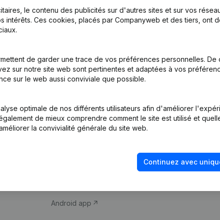
itaires, le contenu des publicités sur d'autres sites et sur vos rése
s intérêts. Ces cookies, placés par Companyweb et des tiers, ont d
iaux.
mettent de garder une trace de vos préférences personnelles. De 
ez sur notre site web sont pertinentes et adaptées à vos préférence
Produit
Thème
nce sur le web aussi conviviale que possible.
Informations
Compliance et pré
d’entreprise
fraude
lyse optimale de nos différents utilisateurs afin d'améliorer l'expé
nt également de mieux comprendre comment le site est utilisé et quell
Monitoring
Consulter des co
améliorer la convivialité générale du site web.
Recherche
Recherche de nu
internationale
Vérification de la 
Continuez avec uniqu
Prospection
iOS app
Android app