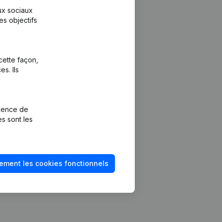
aux sociaux
es objectifs
cette façon,
s. Ils
Plateforme
vention de la
Intégrations
rience de
Intégrations
es sont les
mptes annuels
personnalisées
méro de TVA
Expérience de
paiement
solvabilité
ement les cookies fonctionnels
Contact
Tarifs