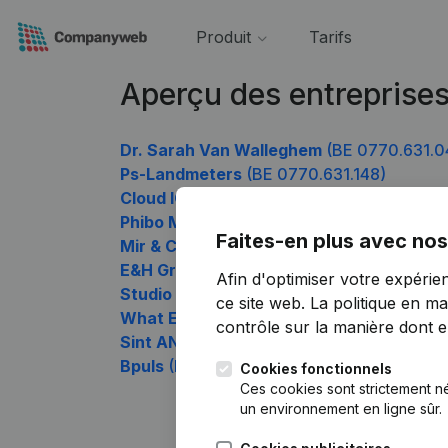
Produit
Tarifs
Aperçu des entreprise
Dr. Sarah Van Walleghem
(BE 0770.631.0
Ps-Landmeters
(BE 0770.631.148)
Cloud ICT Services
(BE 0770.631.247)
Phibo Management
(BE 0770.631.346)
Faites-en plus avec nos
Mir & Co
(BE 0770.631.445)
E&H Group
(BE 0770.631.544)
Afin d'optimiser votre expérie
Studio Falcone
(BE 0770.631.643)
ce site web.
La politique en ma
What Els
(BE 0770.631.742)
contrôle sur la manière dont ell
Sint ANNA kapel
(BE 0770.631.841)
Bpuls
(BE 0770.631.940)
Cookies fonctionnels
Ces cookies sont strictement n
un environnement en ligne sûr.