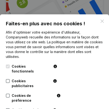
Clo
Faites-en plus avec nos cookies !
Afin d'optimiser votre expérience d'utilisateur,
Companyweb recueille des informations sur la façon dont
Vous recherchez plus
vous utilisez ce site web.
La politique en matière de cookies
d’informations sur cette entreprise
vous permet de savoir quelles informations sont visées et
?
vous donne le contrôle sur la manière dont elles sont
utilisées.
Consulter la santé en un coup d'oeil
Cookies
Choisissez des informations rapides ou des détails
fonctionnels
granulaires
Cookies
Recevez des mises à jour sur les développements
publicitaires
importants
Cookies de
Essayer gratuitement
Découvrir plus
préférence
Essai gratuit de 7 jours, aucune carte de crédit requise.