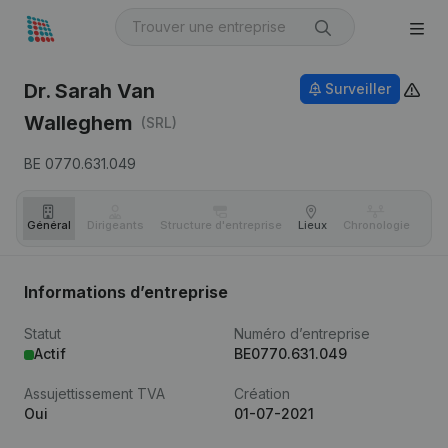
Dr. Sarah Van
Surveiller
Walleghem
(SRL)
BE 0770.631.049
Général
Dirigeants
Structure d'entreprise
Lieux
Chronologie
Com
Informations d’entreprise
Statut
Numéro d’entreprise
Actif
BE0770.631.049
Assujettissement TVA
Création
Oui
01-07-2021