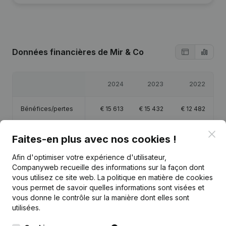
Données financières
de Mir & Co
2024
2023
2022
Bénéfices/pertes
€
15 613
€
15 432
€
12 482
Clo
Capitaux propres
€
73 527
€
57 914
€
42 482
Faites-en plus avec nos cookies !
Afin d'optimiser votre expérience d'utilisateur,
Marge brute
€
153 039
€
71 611
€
31 033
Companyweb recueille des informations sur la façon dont
vous utilisez ce site web.
La politique en matière de cookies
Personnel
1
1
0,5
vous permet de savoir quelles informations sont visées et
vous donne le contrôle sur la manière dont elles sont
utilisées.