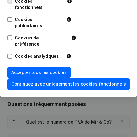
Cookies
fonctionnels
Publications
de Mir & Co
Cookies
publicitaires
Date
Publication
Cookies de
09-08-2023
Siège Social
préférence
Cookies analytiques
Rubrique Constitution (Nouvelle
05-07-2021
Personne Morale, Ouverture
Succursale, etc...)
Accepter tous les cookies
Continuez avec uniquement les cookies fonctionnels
Questions fréquemment posées
Quel est le numéro de TVA de Mir & Co?