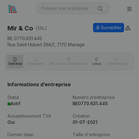
Mir & Co
Surveiller
(SRL)
BE 0770.631.445
Rue Saint Hubert 39A/1,
7170
Manage
Général
Dirigeants
Structure d'entreprise
Lieux
Chronologie
Com
Informations d’entreprise
Statut
Numéro d’entreprise
Actif
BE0770.631.445
Assujettissement TVA
Création
Oui
01-07-2021
Dernier bilan
Taille d'entreprise