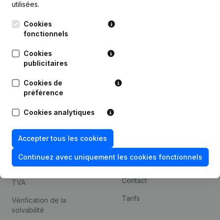
utilisées.
Recherche internationale
Cookies
Kantorenpark Everest
Prospection
fonctionnels
Leuvensesteenweg
iOS app
248D,
Cookies
1800 Vilvoorde
Android app
publicitaires
Cookies de
préférence
Thème
Plateforme
Cookies analytiques
Compliance et prévention
Intégrations
de la fraude
Intégrations
Accepter tous les cookies
Consulter des comptes
personnalisées
annuels
Continuez avec uniquement les cookies fonctionnels
Expérience de paiement
Recherche de numéro de
Contact
TVA
Tarifs
Vérification de la
solvabilité