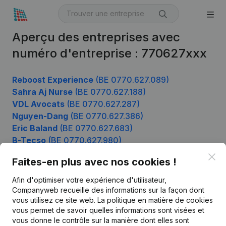
Aperçu des entreprises avec
numéro d'entreprise : 770627xxx
Reboost Experience
(BE 0770.627.089)
Sahra Aj Nurse
(BE 0770.627.188)
VDL Avocats
(BE 0770.627.287)
Nguyen-Dang
(BE 0770.627.386)
Eric Baland
(BE 0770.627.683)
B-Tecso
(BE 0770.627.980)
Clo
Faites-en plus avec nos cookies !
Afin d'optimiser votre expérience d'utilisateur,
Produit
Companyweb recueille des informations sur la façon dont
Informations d’entreprise
vous utilisez ce site web.
La politique en matière de cookies
vous permet de savoir quelles informations sont visées et
Monitoring
Français
vous donne le contrôle sur la manière dont elles sont