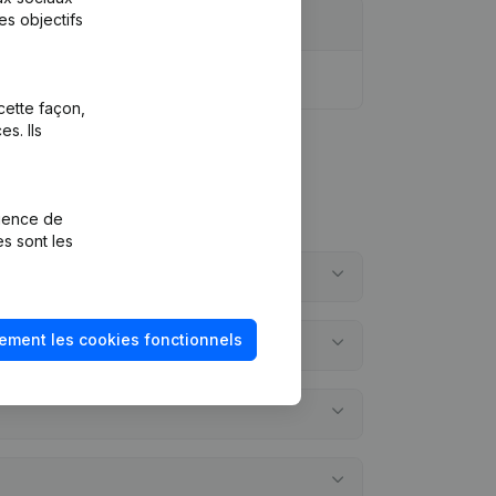
es objectifs
cette façon,
s. Ils
rience de
es sont les
ement les cookies fonctionnels