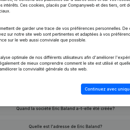
s intérêts. Ces cookies, placés par Companyweb et des tiers, ont d
iaux.
tion (Nouvelle Personne Morale, Ouverture Succursale, etc...)
mettent de garder une trace de vos préférences personnelles. De 
ez sur notre site web sont pertinentes et adaptées à vos préférence
nce sur le web aussi conviviale que possible.
lyse optimale de nos différents utilisateurs afin d'améliorer l'expé
nt également de mieux comprendre comment le site est utilisé et quell
améliorer la convivialité générale du site web.
Quel est le numéro de TVA de Eric Baland?
Continuez avec uniqu
Quel est l'identifiant PEPPOL de Eric Baland?
Quand la société Eric Baland a-t-elle été créée?
Quelle est l'adresse de Eric Baland?