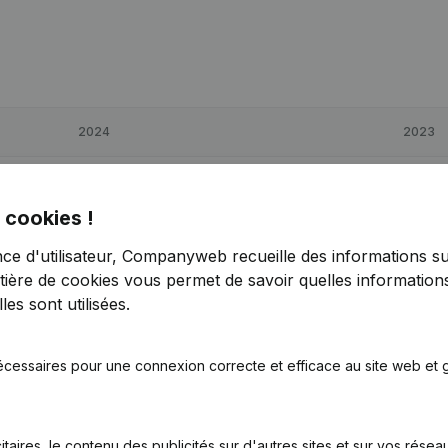
2024
2023
€
45 671
-33,74%
€
68 927
 cookies !
€
103 302
17,88%
€
87 631
nce d'utilisateur, Companyweb recueille des informations su
tière de cookies
vous permet de savoir quelles informations
€
51 170
-37,88%
€
82 368
es sont utilisées.
écessaires pour une connexion correcte et efficace au site web et g
itaires, le contenu des publicités sur d'autres sites et sur vos rése