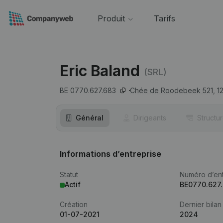
Produit
Tarifs
Eric Baland
(SRL)
BE 0770.627.683
Chée de Roodebeek 521,
1
Général
Dirigeants
Structu
Informations d’entreprise
Statut
Numéro d’ent
Actif
BE0770.627
Création
Dernier bilan
01-07-2021
2024