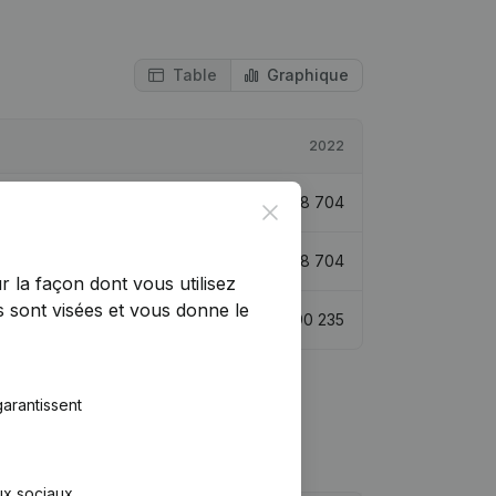
Table
Graphique
2022
0,32%
€
68 704
Close
79,93%
€
48 704
r la façon dont vous utilisez
 sont visées et vous donne le
-8,72%
€
90 235
arantissent
aux sociaux