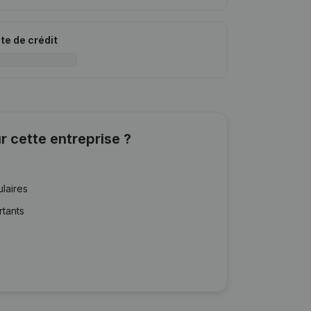
ite de crédit
r cette entreprise ?
ulaires
rtants