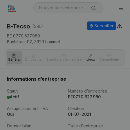
B-Tecso
Surveiller
(SRL)
BE 0770.627.980
Buntstraat 92,
3920
Lommel
Général
Dirigeants
Structure d'entreprise
Lieux
Chronologie
Com
Informations d’entreprise
Statut
Numéro d’entreprise
Actif
BE0770.627.980
Assujettissement TVA
Création
Oui
01-07-2021
Dernier bilan
Taille d'entreprise