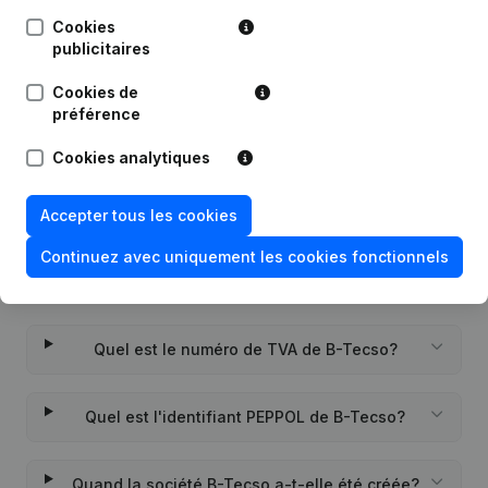
Publications
de B-Tecso
Cookies
publicitaires
Date
Publication
Cookies de
préférence
Rubrique Constitution (Nouvelle
05-07-2021
Personne Morale, Ouverture
Cookies analytiques
Succursale, etc...)
(NL)
Accepter tous les cookies
Continuez avec uniquement les cookies fonctionnels
Questions fréquemment posées
Quel est le numéro de TVA de B-Tecso?
Quel est l'identifiant PEPPOL de B-Tecso?
Quand la société B-Tecso a-t-elle été créée?