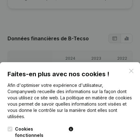
Données financières
de B-Tecso
2024
2023
2022
Clo
Faites-en plus avec nos cookies !
Bénéfices/pertes
€
73 362
€
62 906
€
20 704
Afin d'optimiser votre expérience d'utilisateur,
Capitaux propres
€
161 972
€
88 609
€
25 704
Companyweb recueille des informations sur la façon dont
vous utilisez ce site web.
La politique en matière de cookies
vous permet de savoir quelles informations sont visées et
Marge brute
€
114 398
€
94 431
€
45 191
vous donne le contrôle sur la manière dont elles sont
utilisées.
Cookies
fonctionnels