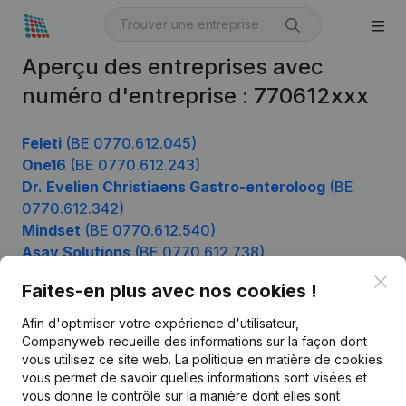
Aperçu des entreprises avec
numéro d'entreprise : 770612xxx
Feleti
(BE 0770.612.045)
One16
(BE 0770.612.243)
Dr. Evelien Christiaens Gastro-enteroloog
(BE
0770.612.342)
Mindset
(BE 0770.612.540)
Asay Solutions
(BE 0770.612.738)
Clo
Faites-en plus avec nos cookies !
Afin d'optimiser votre expérience d'utilisateur,
Produit
Companyweb recueille des informations sur la façon dont
Informations d’entreprise
vous utilisez ce site web.
La politique en matière de cookies
vous permet de savoir quelles informations sont visées et
Monitoring
Français
vous donne le contrôle sur la manière dont elles sont