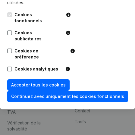
utilisées.
Recherche internationale
Cookies
Kantorenpark Everest
Prospection
fonctionnels
Leuvensesteenweg
iOS app
248D,
Cookies
1800 Vilvoorde
Android app
publicitaires
Cookies de
préférence
Thème
Plateforme
Cookies analytiques
Compliance et prévention
Intégrations
de la fraude
Intégrations
Accepter tous les cookies
Consulter des comptes
personnalisées
annuels
Continuez avec uniquement les cookies fonctionnels
Expérience de paiement
Recherche de numéro de
Contact
TVA
Tarifs
Vérification de la
solvabilité