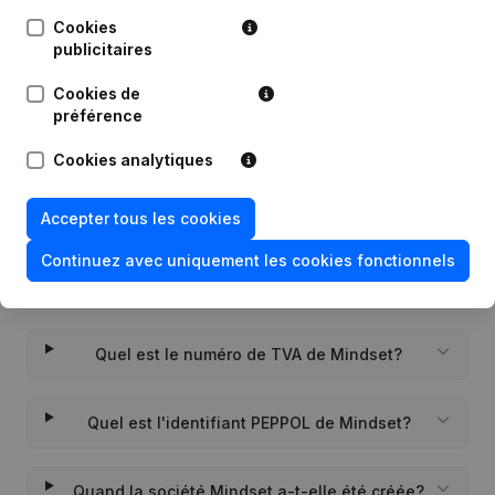
Publications
de Mindset
Cookies
publicitaires
Date
Publication
Cookies de
préférence
Rubrique Constitution (Nouvelle
05-07-2021
Personne Morale, Ouverture
Cookies analytiques
Succursale, etc...)
(NL)
Accepter tous les cookies
Continuez avec uniquement les cookies fonctionnels
Questions fréquemment posées
Quel est le numéro de TVA de Mindset?
Quel est l'identifiant PEPPOL de Mindset?
Quand la société Mindset a-t-elle été créée?