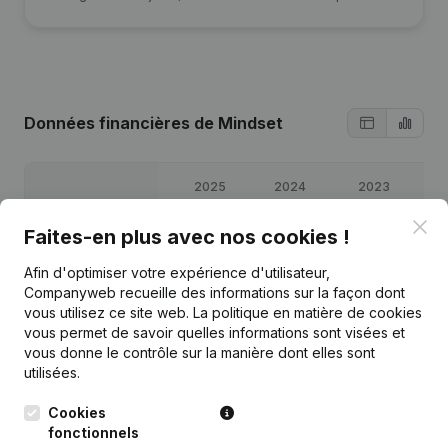
Données financières
de Mindset
2025
2024
2023
2
Clo
Faites-en plus avec nos cookies !
Bénéfices/pertes
€
158 420
€
142 329
€
295 058
€
45 
Afin d'optimiser votre expérience d'utilisateur,
Capitaux propres
€
513 182
€
513 182
€
370 853
€
75 
Companyweb recueille des informations sur la façon dont
vous utilisez ce site web.
La politique en matière de cookies
vous permet de savoir quelles informations sont visées et
Marge brute
€
87 044
€
85 573
€
88 234
€
75 
vous donne le contrôle sur la manière dont elles sont
utilisées.
Cookies
fonctionnels