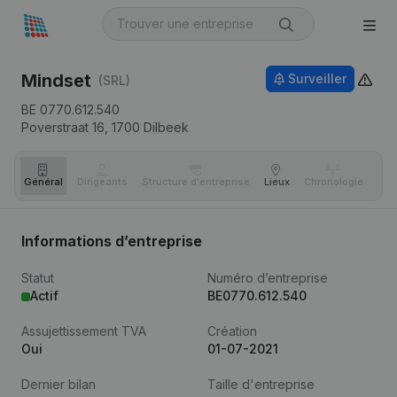
Mindset
Surveiller
(SRL)
BE 0770.612.540
Poverstraat 16,
1700
Dilbeek
Général
Dirigeants
Structure d'entreprise
Lieux
Chronologie
Com
Informations d’entreprise
Statut
Numéro d’entreprise
Actif
BE0770.612.540
Assujettissement TVA
Création
Oui
01-07-2021
Dernier bilan
Taille d'entreprise